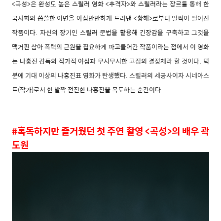
<곡성>은 완성도 높은 스릴러 영화 <추격자>와 스릴러라는 장르를 통해 한
국사회의 씁쓸한 이면을 야심만만하게 드러낸 <황해>로부터 멀찍이 떨어진
작품이다. 자신의 장기인 스릴러 문법을 활용해 긴장감을 구축하고 그것을
맥거핀 삼아 폭력의 근원을 집요하게 파고들어간 작품이라는 점에서 이 영화
는 나홍진 감독의 작가적 야심과 무시무시한 고집의 결정체라 할 것이다. 덕
분에 기대 이상의 나홍진표 영화가 탄생했다. 스릴러의 세공사이자 시네아스
트(작가)로서 한 발짝 전진한 나홍진을 목도하는 순간이다.
#혹독하지만 즐거웠던
첫 주연 촬영
<곡성>의 배우 곽
도원