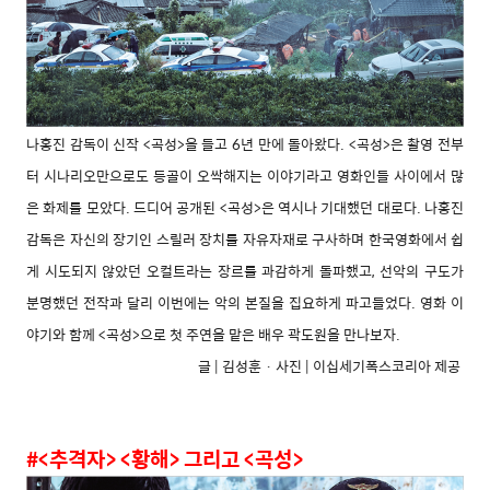
나홍진 감독이 신작 <곡성>을 들고 6년 만에 돌아왔다. <곡성>은 촬영 전부
터 시나리오만으로도 등골이 오싹해지는 이야기라고 영화인들 사이에서 많
은 화제를 모았다. 드디어 공개된 <곡성>은 역시나 기대했던 대로다. 나홍진
감독은 자신의 장기인 스릴러 장치를 자유자재로 구사하며 한국영화에서 쉽
게 시도되지 않았던 오컬트라는 장르를 과감하게 돌파했고, 선악의 구도가
분명했던 전작과 달리 이번에는 악의 본질을 집요하게 파고들었다. 영화 이
야기와 함께 <곡성>으로 첫 주연을 맡은 배우 곽도원을 만나보자.
글 | 김성훈 · 사진 | 이십세기폭스코리아 제공
#<추격자> <황해> 그리고 <곡성>