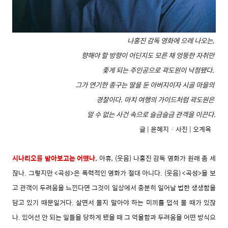
나홍진 감독 영화에 으레 나오는,
향해야 할 방향이 어딘지도 모른 채 엉뚱한 자취만
좇게 되는 주인공으로 곽도원이 낙점됐다.
그가 연기한 종구는 딸을 둔 아버지이자 시골 마을의
경찰이다. 마치 여행의 가이드처럼 곽도원은
알 수 없는 사건 속으로 슬금슬금 관객을 이끈다.
글 | 윤혜지 · 사진 | 오계옥
시나리오를 받아보고는 어땠나.
아휴, (웃음) 나홍진 감독 영화가 원래 좀 세
잖나. 그렇지만 <곡성>은 폭력적인 영화가 절대 아니다. (웃음) <곡성>을 보
고 관객이 두려움을 느낀다면 그것이 일상에서 충분히 일어날 법한 생생함을
담고 있기 때문일거다. 살면서 물지 말아야 하는 미끼를 덥석 물 때가 있잖
나. 있어선 안 되는 일들을 당하게 됐을 때 그 억울함과 두려움을 어떤 방식으