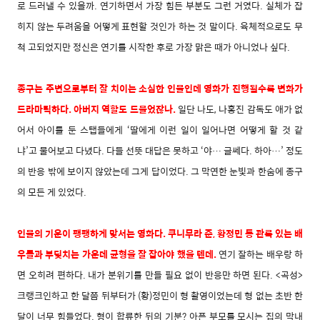
로 드러낼 수 있을까. 연기하면서 가장 힘든 부분도 그런 거였다. 실체가 잡
히지 않는 두려움을 어떻게 표현할 것인가 하는 것 말이다. 육체적으로도 무
척 고되었지만 정신은 연기를 시작한 후로 가장 맑은 때가 아니었나 싶다.
종구는 주변으로부터 잘 치이는 소심한 인물인데 영화가 진행될수록 변화가
드라마틱하다. 아버지 역할도 드물었잖나.
일단 나도, 나홍진 감독도 애가 없
어서 아이를 둔 스탭들에게 ‘딸에게 이런 일이 일어나면 어떻게 할 것 같
냐’고 물어보고 다녔다. 다들 선뜻 대답은 못하고 ‘야… 글쎄다. 하아…’ 정도
의 반응 밖에 보이지 않았는데 그게 답이었다. 그 막연한 눈빛과 한숨에 종구
의 모든 게 있었다.
인물의 기운이 팽팽하게 맞서는 영화다.
쿠니무라 준, 황정민 등 관록 있는 배
우들과 부딪치는 가운데 균형을 잘 잡아야 했을 텐데.
연기 잘하는 배우랑 하
면 오히려 편하다. 내가 분위기를 만들 필요 없이 반응만 하면 된다. <곡성>
크랭크인하고 한 달쯤 뒤부터가 (황)정민이 형 촬영이었는데 형 없는 초반 한
달이 너무 힘들었다. 형이 합류한 뒤의 기분? 아픈 부모를 모시는 집의 막내