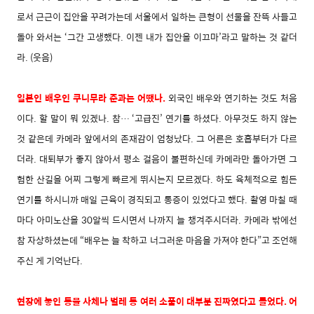
로서 근근이 집안을 꾸려가는데 서울에서 일하는 큰형이 선물을 잔뜩 사들고
돌아 와서는 ‘그간 고생했다. 이젠 내가 집안을 이끄마’라고 말하는 것 같더
라. (웃음)
일본인 배우인 쿠니무라 준과는 어땠나.
외국인 배우와 연기하는 것도 처음
이다. 할 말이 뭐 있겠나. 참… ‘고급진’ 연기를 하셨다. 아무것도 하지 않는
것 같은데 카메라 앞에서의 존재감이 엄청났다. 그 어른은 호흡부터가 다르
더라. 대퇴부가 좋지 않아서 평소 걸음이 불편하신데 카메라만 돌아가면 그
험한 산길
을 어찌 그렇게 빠르게 뛰시는지 모르겠다. 하도 육체적으로 힘든
연기를 하시니까 매일 근육이 경직되고 통증이 있었다고 했다. 촬영 마칠 때
마다 아미노산을 30알씩 드시면서 나까지 늘 챙겨주시더라. 카메라 밖에선
참 자상하셨는데 “배우는 늘 착하고 너그러운 마음을 가져야 한다”고 조언해
주신 게 기억난다.
현장에 놓인 동물 사체나 벌레 등 여러 소품이 대부분 진
짜였다고 들었다.
어