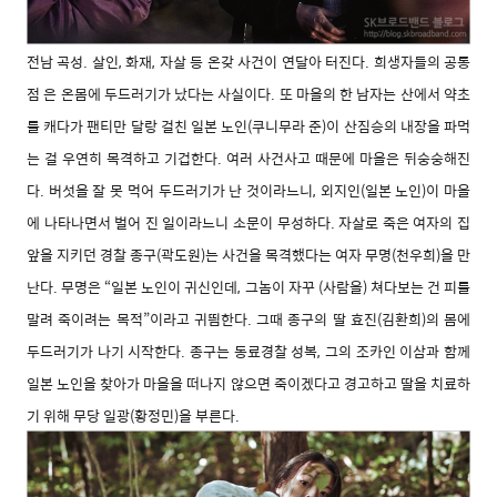
전남 곡성. 살인, 화재, 자살 등 온갖 사건이 연달아 터진다. 희생자들의 공통
점 은 온몸에 두드러기가 났다는 사실이다. 또 마을의 한 남자는 산에서 약초
를 캐다가 팬티만 달랑 걸친 일본 노인(쿠니무라 준)이 산짐승의 내장을 파먹
는 걸 우연히 목격하고 기겁한다. 여러 사건사고 때문에 마을은 뒤숭숭해진
다. 버섯을 잘 못 먹어 두드러기가 난 것이라느니, 외지인(일본 노인)이 마을
에 나타나면서 벌어 진 일이라느니 소문이 무성하다. 자살로 죽은 여자의 집
앞을 지키던 경찰 종구(곽도원)는 사건을 목격했다는 여자 무명(천우희)을 만
난다. 무명은 “일본 노인이 귀신인데, 그놈이 자꾸 (사람을) 쳐다보는 건 피를
말려 죽이려는 목적”이라고 귀띔한다. 그때 종구의 딸 효진(김환희)의 몸에
두드러기가 나기 시작한다. 종구는 동료경찰 성복, 그의 조카인 이삼과 함께
일본 노인을 찾아가 마을을 떠나지 않으면 죽이겠다고 경고하고 딸을 치료하
기 위해 무당 일광(황정민)을 부른다.