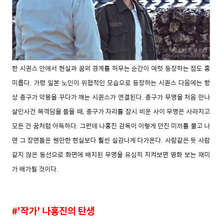
한 시퀀스 안에서 현실과 꿈의 경계를 허무는 순간이 여럿 등장하는 점도 흥
미롭다. 가령 일본 노인이 위협적인 모습으로 등장하는 시퀀스 다음에는 항
상 종구가 악몽을 꾸다가 깨는 시퀀스가 연결된다. 종구가 무명을 처음 만나
살인사건 목격담을 들을 때, 종구가 자리를 잠시 비운 사이 무명은 사라지고
모든 건 꿈처럼 아득하다. 그런데 나홍진 감독이 이렇게 던진 미끼를 물고 나
면 그 장면들은 웬만한 현실보다 훨씬 실감나게 다가온다. 사람같은 듯 사람
같지 않은 동선으로 화면에 배치된 무명을 유심히 지켜보면 영화 보는 재미
가 배가될 것이다.
#'작가' 나홍진의 탄생