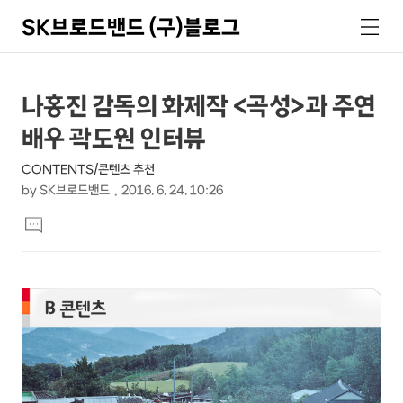
SK브로드밴드 (구)블로그
검
메
색
뉴
상
본
나홍진 감독의 화제작 <곡성>과 주연
문
세
배우 곽도원 인터뷰
제
컨
목
CONTENTS/콘텐츠 추천
텐
by
SK브로드밴드
2016. 6. 24. 10:26
츠
본
댓
문
글
달
기