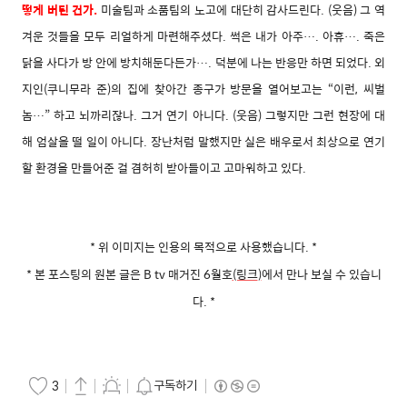
떻게 버틴 건가.
미술팀과 소품팀의 노고에 대단히 감사드린다. (웃음) 그 역
겨운 것들을 모두 리얼하게 마련해주셨다. 썩은 내가 아주…. 아휴…. 죽은
닭을 사다가 방 안에 방치해둔다든가…. 덕분에 나는 반응만 하면 되었다. 외
지인(쿠니무라 준)의 집에 찾아간 종구가 방문을 열어보고는 “이런, 씨벌
놈…” 하고 뇌까리잖나. 그거 연기 아니다. (웃음) 그렇지만 그런 현장에 대
해 엄살을 떨 일이 아니다. 장난처럼 말했지만 실은 배우로서 최상으로 연기
할 환경을 만들어준 걸 겸허히 받아들이고 고마워하고 있다.
* 위 이미지는 인용의 목적으로 사용했습니다.
*
* 본 포스팅의 원본 글은 B tv 매거진 6월호
(링크
)
에서 만나 보실 수 있습니
다.
*
구독하기
3