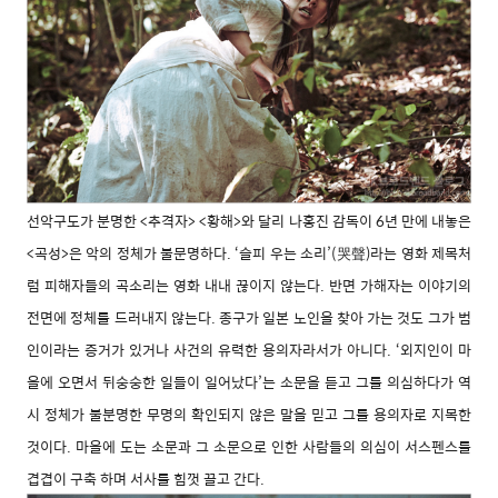
선악구도가 분명한 <추격자> <황해>와 달리 나홍진 감독이 6년 만에 내놓은
<곡성>은 악의 정체가 불문명하다. ‘슬피 우는 소리’(哭聲)라는 영화 제목처
럼 피해자들의 곡소리는 영화 내내 끊이지 않는다. 반면 가해자는 이야기의
전면에 정체를 드러내지 않는다. 종구가 일본 노인을 찾아 가는 것도 그가 범
인이라는 증거가 있거나 사건의 유력한 용의자라서가 아니다. ‘외지인이 마
을에 오면서 뒤숭숭한 일들이 일어났다’는 소문을 듣고 그를 의심하다가 역
시 정체가 불분명한 무명의 확인되지 않은 말을 믿고 그를 용의자로 지목한
것이다. 마을에 도는 소문과 그 소문으로 인한 사람들의 의심이 서스펜스를
겹겹이 구축 하며 서사를 힘껏 끌고 간다.