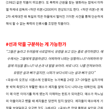
(1982) 같은 작품이 떠오른다. 또 폭력의 근원을 찾는 영화라는 점에서 미하
엘 하케네 감독의 <하얀 리본>(2009)이 연상되기도 한다. <하얀 리본>은 제
2차 세계대전 때 독일의 작은 마을에서 벌어진 기이한 사건을 통해 단순하게
해석 할 수 없는 폭력의 인류사를 조망한 작품이다.
#선과 악을 구분하는 게 가능한가
“그들은 놀라고 두려움에 사로잡혀서, 유령을 보고 있는 줄로 생각하였다. 예
수께서는 그들에게 말씀하셨다. 어찌하여 너희는 당황하느냐? 어찌하여 마
음에 의심을 품느냐? 내 손과 내 발을 보아라. 바로 나다. 나를 만져보아라.
유령은 살과 뼈가 없지만, 너희가 보다시피 나는 살과 뼈가 있다”
<곡성>의 오프닝 시퀀스에 인용되는 누가복음 24장 37~39절은 십자가에
못 박혀 죽었다가 부활한 예수가 제자들 앞에 다시 나타나는 대목인데, 감독
이 왜 이런 이야기를 하게 됐는지 이해하는 힌트가 되어준다. 예수가 하느님
의 아들이라고 했을 때 제자들은 당연히 믿지 않았다. 제자들이 예수에게 기
적을 보여달라고 요구한 것도 그래서다. <곡성>은 만약 폭력과 살인의 근원