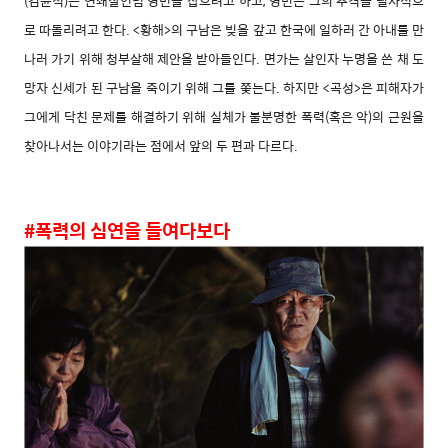
(김윤석)는 연쇄살인범 영민을 잡으려고 하고, 영민은 그의 추격을 필사적으
로 따돌리려고 한다. <황해>의 구남은 빚을 갚고 한국에 일하러 간 아내를 만
나러 가기 위해 청부살해 제안을 받아들인다. 면가는 살인자 누명을 쓴 채 도
망자 신세가 된 구남을 죽이기 위해 그를 쫓는다. 하지만 <곡성>은 피해자가
그에게 닥친 문제를 해결하기 위해 실체가 불분명한 폭력(혹은 악)의 근원을
찾아나서는 이야기라는 점에서 앞의 두 편과 다르다.
#폭력의 심연을 들여다보다