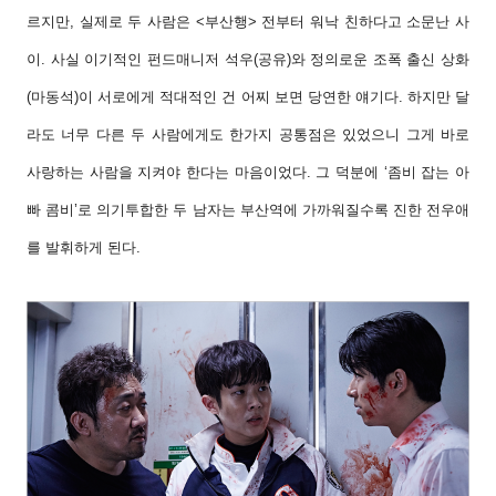
르지만
,
실제로
두
사람은
<
부산행
>
전부터
워낙
친하다고
소문난
사
이
.
사실
이기적인
펀드매니저
석우
(
공유
)
와
정의로운
조폭
출신
상화
(
마동석
)
이
서로에게
적대적인
건
어찌
보면
당연한
얘기다
.
하지만
달
라도
너무
다른
두
사람에게도
한가지
공통점은
있었으니
그게
바로
사랑하는
사람을
지켜야
한다는
마음이었다
.
그
덕분에
‘
좀비
잡는
아
빠
콤비
’
로
의기투합한
두
남자는
부산역에
가까워질수록
진한
전우애
를
발휘하게
된다
.