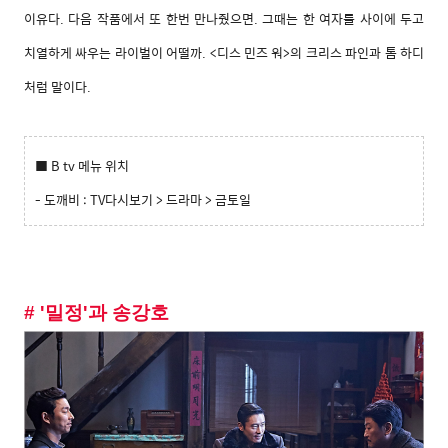
이유다
.
다음
작품에서
또
한번
만나줬으면
.
그때는
한
여자를
사이에
두고
치열하게
싸우는
라이벌이
어떨까
. <
디스
민즈
워
>
의
크리스
파인과
톰
하디
처럼
말이다
.
■ B tv 메뉴 위치
- 도깨비 : TV다시보기 > 드라마 > 금토일
# '밀정'과 송강호