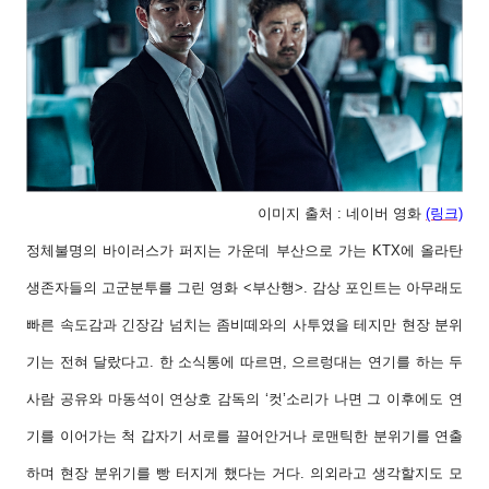
이미지 출처 : 네이버 영화
(링크)
정체불명의
바이러스가
퍼지는
가운데
부산으로
가는
KTX
에
올라탄
생존자들의
고군분투를
그린
영화
<
부산행
>.
감상
포인트는
아무래도
빠른
속도감과
긴장감
넘치는
좀비떼와의
사투였을
테지만
현장
분위
기는
전혀
달랐다고
.
한
소식통에
따르면
,
으르렁대는
연기를
하는
두
사람
공유와
마동석이
연상호
감독의
‘
컷
’
소리가
나면
그
이후에도
연
기를
이어가는
척
갑자기
서로를
끌어안거나
로맨틱한
분위기를
연출
하며
현장
분위기를
빵
터지게
했다는
거다
.
의외라고
생각할지도
모