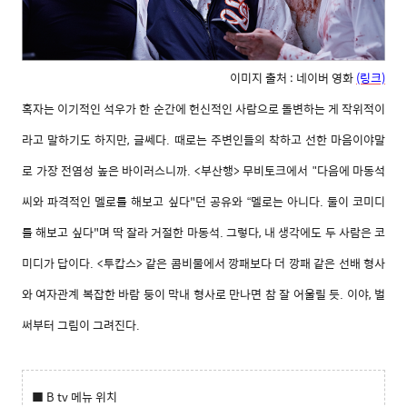
이미지 출처 : 네이버 영화
(링크)
혹자는
이기적인
석우가
한
순간에
헌신적인
사람으로
돌변하는
게
작위적이
라고
말하기도
하지만
,
글쎄다
.
때로는
주변인들의
착하고
선한
마음이야말
로
가장
전염성
높은
바이러스니까
. <
부산행
>
무비토크에서
다음에
마동석
"
씨와
파격적인
멜로를
해보고
싶다
"
던
공유와
멜로는
아니다
.
둘이
코미디
“
를
해보고
싶다
"
며
딱
잘라
거절한
마동석
.
그렇다
,
내
생각에도
두
사람은
코
미디가
답이다
. <
투캅스
>
같은
콤비물에서
깡패보다
더
깡패
같은
선배
형사
와
여자관계
복잡한
바람
둥이
막내
형사로
만나면
참
잘
어울릴
듯
.
이야
,
벌
써부터
그림이
그려진다
.
■ B tv 메뉴 위치