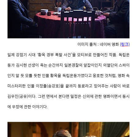
이미지 출처 : 네이버 영화
(링크)
일제
강점기
시대
황옥
경부
폭발
사건
’
을
모티브로
만들어진
작품
.
독립운
‘
동가
김시현
선생이
죽는
순간까지
일본경찰의
앞잡이인지
의열단의
스파이
인지
알
듯
모를
듯한
인물
황옥을
독립운동가였다고
옹호한
것처럼
,
영화
속
미스터리한
인물
이정출
(
송강호
)
을
끝까지
동료라고
믿어주는
사람이
바로
김우진
(
공유
)
이다
.
그런
면에서
본다면
밀정은
신의에
관한
영화이면서
동시
에
우정에
관한
이야기다
.