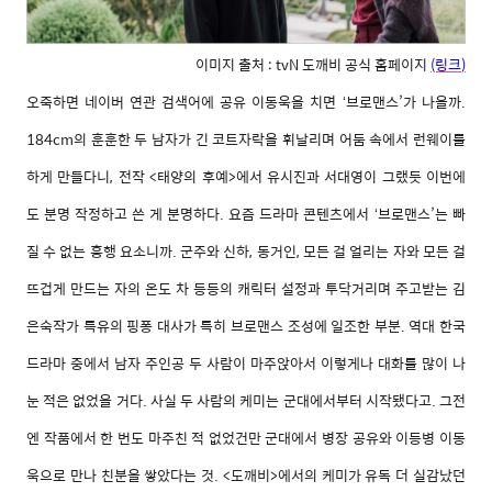
이미지 출처 : tvN 도깨비 공식 홈페이지
(링크
)
오죽하면
네이버
연관
검색어에
공유
이동욱을
치면
브로맨스
’
가
나올까
.
‘
184cm
의
훈훈한
두
남자가
긴
코트자락을
휘날리며
어둠
속에서
런웨이를
하게
만들다니
,
전작
<
태양의
후예
>
에서
유시진과
서대영이
그랬듯
이번에
도
분명
작정하고
쓴
게
분명하다
.
요즘
드라마
콘텐츠에서
브로맨스
’
는
빠
‘
질
수
없는
흥행
요소니까
.
군주와
신하
,
동거인
,
모든
걸
얼리는
자와
모든
걸
뜨겁게
만드는
자의
온도
차
등등의
캐릭터
설정과
투닥거리며
주고받는
김
은숙작가
특유의
핑퐁
대사가
특히
브로맨스
조성에
일조한
부분
.
역대
한국
드라마
중에서
남자
주인공
두
사람이
마주앉아서
이렇게나
대화를
많이
나
눈
적은
없었을
거다
.
사실
두
사람의
케미는
군대에서부터
시작됐다고
.
그전
엔
작품에서
한
번도
마주친
적
없었건만
군대에서
병장
공유와
이등병
이동
욱으로
만나
친분을
쌓았다는
것
. <
도깨비
>
에서의
케미가
유독
더
실감났던