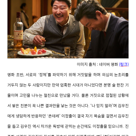
이미지 출처 : 네이버 영화
(링크)
영화
초반
,
서로의
정체
’
를
파악하기
위해
거짓말을
하며
의심의
눈초리를
‘
거두지
않는
두
사람이지만
만약
엄혹한
시대가
아니었다면
분명
술
한잔
기
울이며
고민을
나누는
절친으로
만났을
거다
.
물론
거짓으로
점철된
상황에
서
쌓은
친분이
꼭
나쁜
결과만을
낳는
것은
아니다
. ‘
나
믿지
말라
’
며
김우진
에게
냉담하게
반응하던
츤데레
’
이정출이
결국
자기
목숨을
걸면서
김우진
‘
을
돕고
김우진
역시
차가운
독방에
갇히는
순간에도
이정출을
믿으니까
.
진