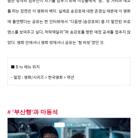
중한
성격의
김우진이
자기를
감추기
위해
이정출에게
형
’, ‘
형
’
거리며
애교
‘
를
떠는
장면은
이
영화의
백미
.
실제로
송강호에
대한
존경심
때문에
이
영화
에
출연했다는
공유는
한
인터뷰에서
다음엔
(
송강호와
)
좀
더
발전된
브로
“
맨스를
보여주고
싶다
,
허락해달라
”
며
송강호를
향한
애정
공세를
멈추지
않
았다
.
영화
안에서나
영화
밖에서나
공유는
형
바보
’
였던
것
‘
.
■ B tv 메뉴 위치
- 밀정 : 영화/시리즈 > 한국영화 > 액션
# '부산행'과 마동석