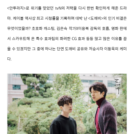
<
안투라지
>
로
위기를
맞았던
의
저력을
다시
한번
확인하게
해준
드라
tvN
마
.
케이블
역사상
최고
시청률을
기록하며
대박
난
<
도깨비
>
의
인기
비결은
무엇이었을까
?
초호화
캐스팅
,
김은숙
작가
X
이응복
감독의
호흡
,
영화
판에
서
스카우트해
온
특수
효과팀의
화려한
CG
효과
등등
많고
많은
이유를
꼽
을
수
있겠지만
그
중에
하나는
단연
도깨비
공유와
저승사자
이동욱의
케미
다
.