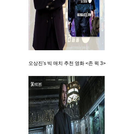
오상진's 빅 매치 추천 영화 <존 윅 3>