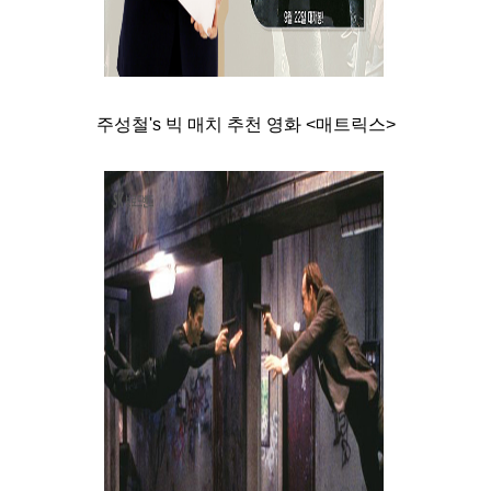
주성철's 빅 매치 추천 영화 <매트릭스>