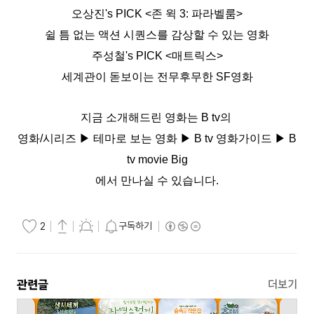
오상진's PICK <존 윅 3: 파라벨룸
>
쉴 틈 없는 액션 시퀀스를 감상할 수 있는 영화
주성철's PICK <매트릭스>
세계관이 돋보이는 전무후무한 SF영화
지금 소개해드린 영화는 B tv의
영화/시리즈 ▶ 테마로 보는 영화 ▶ B tv 영화가이드 ▶ B
tv movie Big
에서 만나실 수 있습니다.
구독하기
2
관련글
더보기