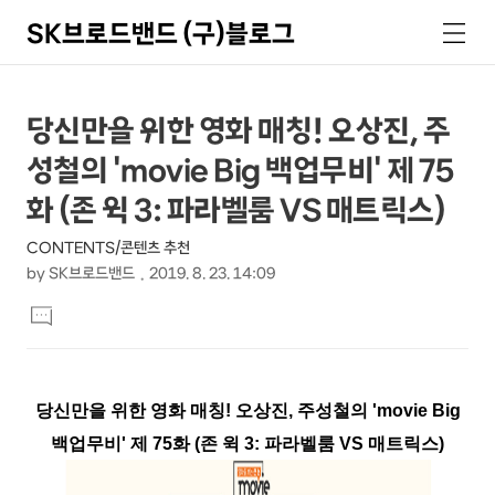
SK브로드밴드 (구)블로그
검
메
색
뉴
상
본
당신만을 위한 영화 매칭! 오상진, 주
문
세
성철의 'movie Big 백업무비' 제 75
제
컨
목
화 (존 윅 3: 파라벨룸 VS 매트릭스)
텐
CONTENTS/콘텐츠 추천
츠
by
SK브로드밴드
2019. 8. 23. 14:09
본
댓
문
글
달
기
당신만을 위한 영화 매칭! 오상진, 주성철의 'movie Big
백업무비' 제 75화 (존 윅 3: 파라벨룸 VS 매트릭스)