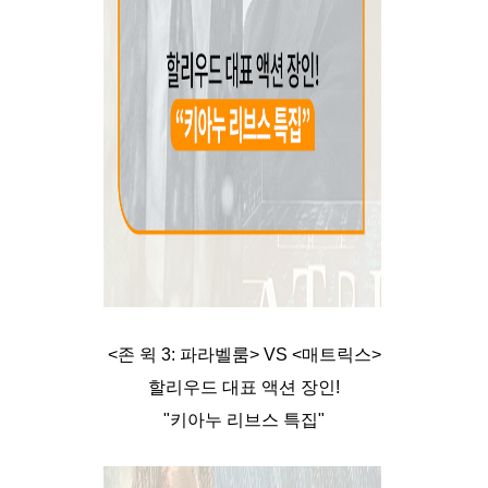
<존 윅 3: 파라벨룸> VS <매트릭스>
할리우드 대표 액션 장인!
"키아누 리브스 특집"