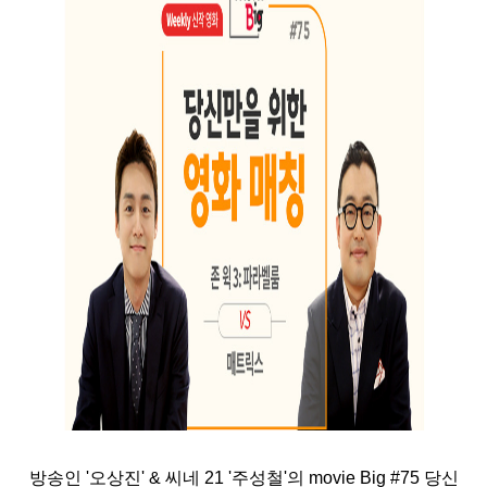
방송인 '오상진' & 씨네 21 '주성철'의 movie Big #75 당신