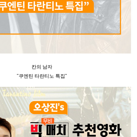
칸의 남자
"쿠엔틴 타란티노 특집"