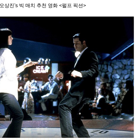
오상진's 빅 매치 추천 영화 <펄프 픽션>