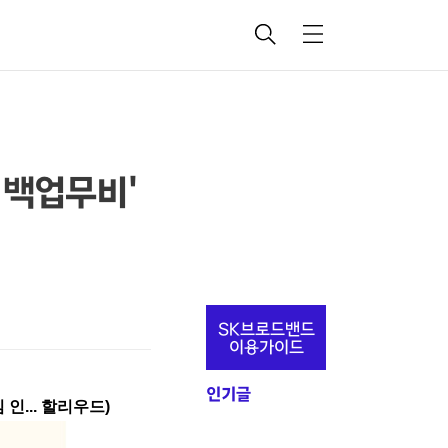
검
메
색
뉴
g 백업무비'
추
SK브로드밴드
가
이용가이드
정
인기글
보
 인... 할리우드)