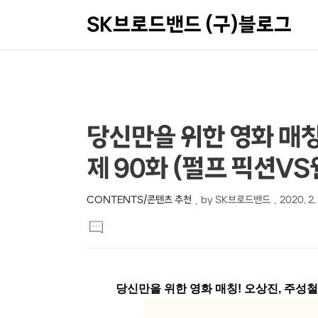
SK브로드밴드 (구)블로그
상
본
당신만을 위한 영화 매칭!
문
세
제 90화 (펄프 픽션VS
제
컨
목
텐
CONTENTS/콘텐츠 추천
by
SK브로드밴드
2020. 2.
본
츠
댓
문
글
달
기
당신만을 위한 영화 매칭! 오상진, 주성철의 '