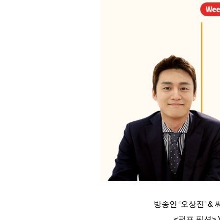
방송인 '오상진' & 씨
<펄프 픽션> 