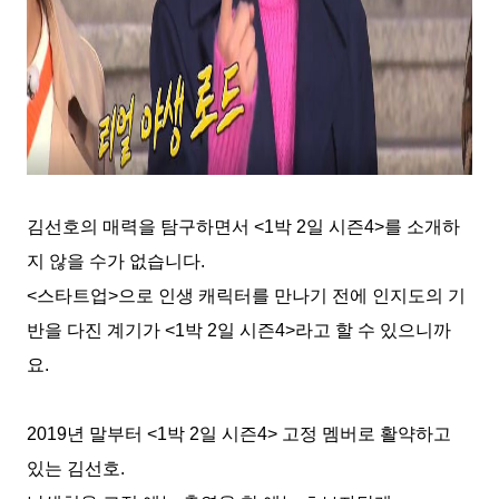
김선호의 매력을 탐구하면서
<1
박
2
일 시즌
4>
를 소개하
지 않을 수가 없습니다
.
<
스타트업
>
으로 인생 캐릭터를 만나기 전에 인지도의 기
반을 다진 계기가
<1
박
2
일 시즌
4>
라고 할 수 있으니까
요
.
2019
년 말부터
<1
박
2
일 시즌
4>
고정 멤버로 활약하고
있는 김선호
.