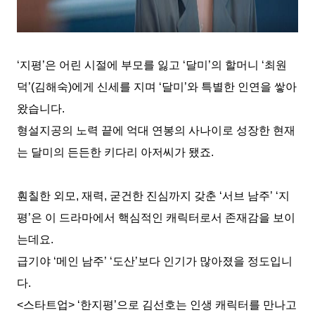
‘
지평
’
은 어린 시절에 부모를 잃고
‘
달미
’
의 할머니
‘
최원
덕
’(
김해숙
)
에게 신세를 지며
‘
달미
’
와 특별한 인연을 쌓아
왔습니다
.
형설지공의 노력 끝에 억대 연봉의 사나이로 성장한 현재
는 달미의 든든한 키다리 아저씨가 됐죠
.
훤칠한 외모
,
재력
,
굳건한 진심까지 갖춘
‘
서브 남주
’ ‘
지
평
’
은 이 드라마에서 핵심적인 캐릭터로서 존재감을 보이
는데요
.
급기야
‘
메인 남주
’ ‘
도산
’
보다 인기가 많아졌을 정도입니
다
.
<
스타트업
> ‘
한지평
’
으로 김선호는 인생 캐릭터를 만나고