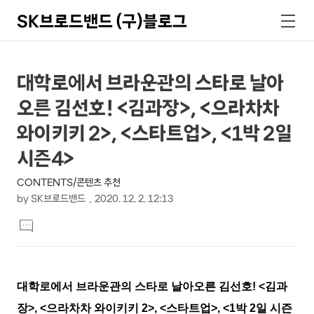
SK브로드밴드 (구)블로그
검
메
색
뉴
상
본
대학로에서 브라운관의 스타로 날아
문
세
오른 김선호! <김과장>, <으라차차
제
컨
목
와이키키 2>, <스타트업>, <1박 2일
텐
시즌4>
츠
CONTENTS/콘텐츠 추천
by
SK브로드밴드
2020. 12. 2. 12:13
본
댓
문
글
달
기
대학로에서 브라운관의 스타로 날아오른 김선호
! <
김과
장
>, <
으라차차 와이키키
2>, <
스타트업
>, <1
박
2
일 시즌