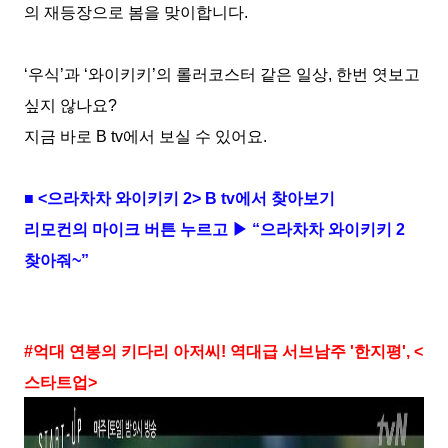
의 재등장으로 봄을 맞이합니다
.
‘
우식
’
과
‘
와이키키
’
의 롤러코스터 같은 일상
,
한번 엿보고
싶지 않나요
?
지금 바로
B tv
에서 보실 수 있어요
.
■
<
으라차차 와이키키
2> B tv
에서 찾아보기
리모컨의 마이크 버튼 누르고 ▶ “으라차차 와이키키
2
찾아줘
~
”
#
억대 연봉의 키다리 아저씨
!
역대급 서브남주
'
한지평
', <
스타트업
>