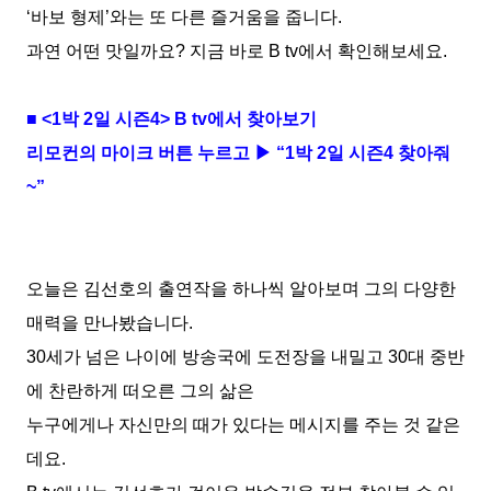
‘
바보 형제
’
와는 또 다른 즐거움을 줍니다
.
과연 어떤 맛일까요
?
지금 바로
B tv
에서 확인해보세요
.
■
<1
박
2
일 시즌
4> B tv
에서 찾아보기
리모컨의 마이크 버튼 누르고 ▶ “
1
박
2
일 시즌
4
찾아줘
~
”
오늘은 김선호의 출연작을 하나씩 알아보며 그의 다양한
매력을 만나봤습니다
.
30
세가 넘은 나이에 방송국에 도전장을 내밀고
30
대 중반
에 찬란하게 떠오른 그의 삶은
누구에게나 자신만의 때가 있다는 메시지를 주는 것 같은
데요
.