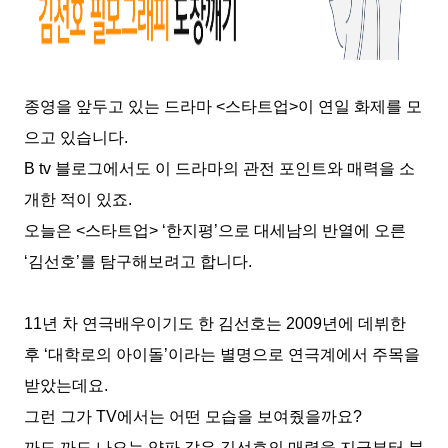
종영을 앞두고 있는 드라마
<
스타트업
>
이 연일 화제를 모
으고 있습니다
.
B tv
블로그에서도 이 드라마의 관전 포인트와 매력을 소
개한 적이 있죠
.
오늘은
<
스타트업
> ‘
한지평
’
으로 대세남의 반열에 오른
‘
김선호
’
를 탐구해보려고 합니다
.
11
년 차 연극배우이기도 한 김선호는
2009
년에 데뷔한
후
‘
대학로의 아이돌
’
이라는 별명으로 연극계에서 주목을
받았는데요
.
그런 그가
TV
에서는 어떤 모습을 보여줬을까요
?
까도 까도 나오는 양파 같은 김선호의 매력을 지금부터 분