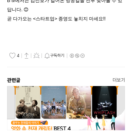
B tv
에서는 김선호가 걸어온 방송길을 전부 찾아볼 수 있
답니다
.
😊
곧 다가오는
<
스타트업
>
종영도 놓치지 마세요
!!
구독하기
4
관련글
더보기