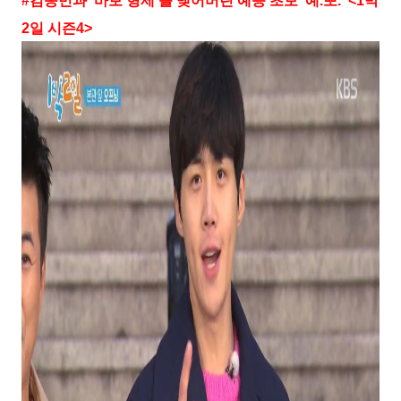
#
김종민과
‘
바보 형제
’
를 맺어버린 예능 초보
‘
예
.
뽀
.’ <1
박
2
일 시즌
4>