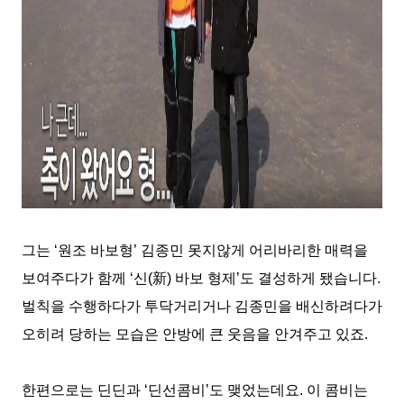
그는
‘
원조 바보형
’
김종민 못지않게 어리바리한 매력을
보여주다가 함께
‘
신
(
新
)
바보 형제
’
도 결성하게 됐습니다
.
벌칙을 수행하다가 투닥거리거나 김종민을 배신하려다가
오히려 당하는 모습은 안방에 큰 웃음을 안겨주고 있죠
.
한편으로는 딘딘과
‘
딘선콤비
’
도 맺었는데요
.
이 콤비는