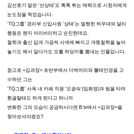
김선호가 맡은
‘
선상태
’
도 톡톡 튀는 매력으로 시청자에게
눈도장을 찍었습니다
.
‘TQ
그룹
’
경리부 신입사원
‘
상태
’
는 멀쩡한 허우대와 달리
행동은 왠지 어리바리하고 순진한데요
.
철학과 출신 답게 가끔씩 사색에 빠지고 개똥철학을 늘어
놓기도 해서 알다가도 모를 허당끼를 뽐내는 인물입니다
.
참고로
<
김과장
>
초반부에서 더벅머리와 뿔테안경을 고
수하던 그는
‘TQ
그룹
’
사옥 내 카페 직원
‘
오광숙
’(
임화영
)
과 썸을 타며
환골탈태도 하게 된다고 하니까
변화한 그의 모습이 궁금하시다면
B tv
에서
<
김과장
>
을
찾아보셔야겠죠
?