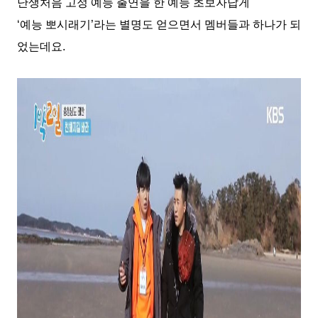
난생처음
고정 예능 출연을 한 예능 초보자답게
‘
예능 뽀시래기
’
라는 별명도 얻으면서 멤버들과 하나가 되
었는데요
.