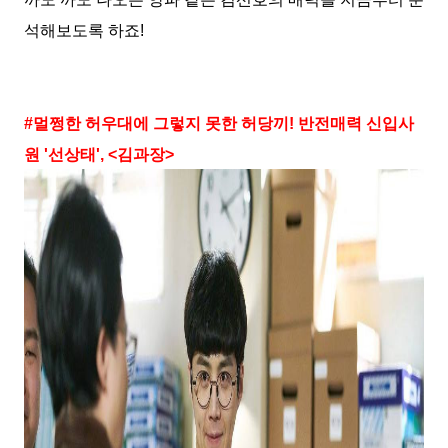
석해보도록 하죠
!
#
멀쩡한 허우대에 그렇지 못한 허당끼
!
반전매력 신입사
원
'
선상태
', <
김과장
>