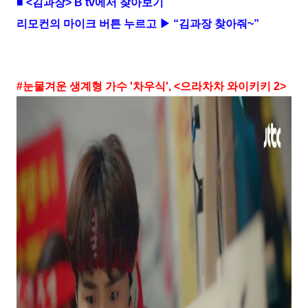
■
<
김과장
> B tv
에서 찾아보기
리모컨의 마이크 버튼 누르고 ▶ “김과장 찾아줘
~
”
#
눈물겨운 생계형 가수
'
차우식
', <
으라차차 와이키키
2>