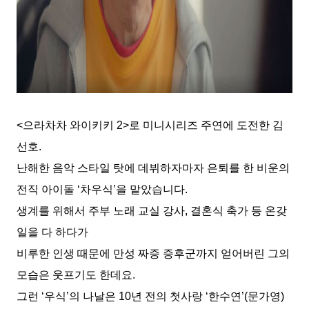
<
으라차차 와이키키
2>
로 미니시리즈 주연에 도전한 김
선호
.
난해한 음악 스타일 탓에 데뷔하자마자 은퇴를 한 비운의
전직 아이돌
‘
차우식
’
을 맡았습니다
.
생계를 위해서 주부 노래 교실 강사
,
결혼식 축가 등 온갖
일을 다 하다가
비루한 인생 때문에 만성 짜증 증후군까지 얻어버린 그의
모습은 웃프기도 한데요
.
그런
‘
우식
’
의 나날은
10
년 전의 첫사랑
‘
한수연
’(
문가영
)