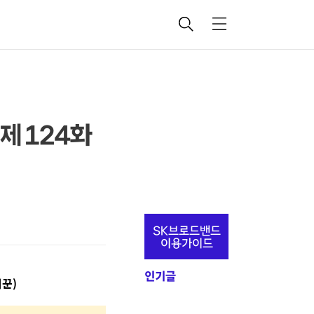
검
메
색
뉴
제 124화
추
SK브로드밴드
가
이용가이드
정
인기글
리꾼
)
보