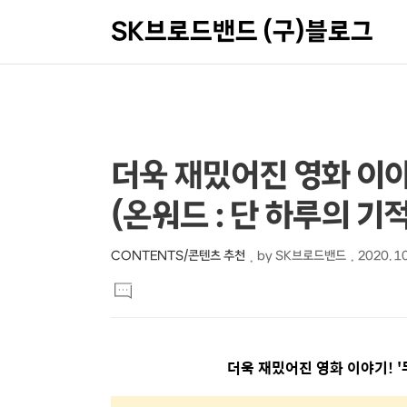
SK브로드밴드 (구)블로그
상
본
더욱 재밌어진 영화 이야기
문
세
(온워드 : 단 하루의 
제
컨
목
텐
CONTENTS/콘텐츠 추천
by
SK브로드밴드
2020. 10
본
츠
댓
문
글
달
기
더욱 재밌어진 영화 이야기
! '