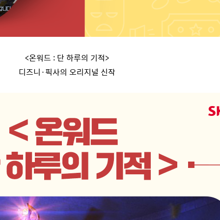
<
온워드
:
단 하루의 기적
>
디즈니·픽사의 오리지널 신작