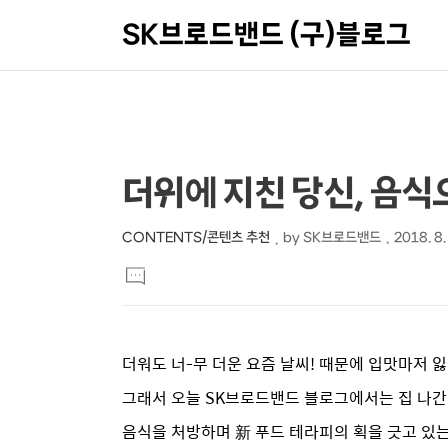
SK브로드밴드 (구)블로그
상
본
더위에 지친 당신, 음식
문
세
제
컨
CONTENTS/콘텐츠 추천
by
SK브로드밴드
2018. 8.
본
목
텐
댓
문
글
츠
달
기
더워도 너-무 더운 요즘 날씨! 때문에 입맛마저
그래서 오늘 SK브로드밴드 블로그에서는 집 나
음식을 처방하며 新 푸드 테라피의 획을 긋고 있