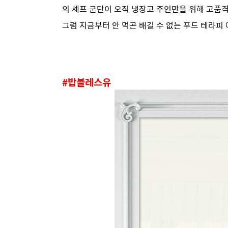
의 셰프 군단이 오직 냉장고 주인만을 위해 고품
그럼 지금부터 안 먹곤 배길 수 없는 푸드 테라피
#밥블레스유