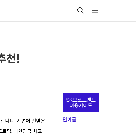
검
메
색
뉴
추천!
추
SK브로드밴드
가
이용가이드
정
 합니다.
사연에 걸맞은
인기글
보
드트립
, 대한민국 최고