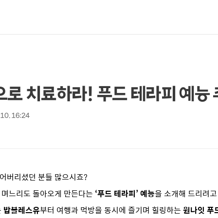
으로 치료하라! 푸드 테라피 예능 
 10. 16:24
 잃어버리셨던 분들 많으시죠?
간 며느리도 돌아오게 만든다는
‘푸드 테라피’ 예능
을 소개해 드리려고
는
밥블레스유
부터 여행과 먹방을 동시에 즐기며 힐링하는
원나잇 푸