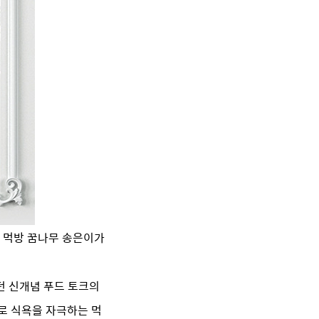
, 먹방 꿈나무 송은이가
던 신개념 푸드 토크의
로 식욕을 자극하는 먹