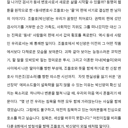
잘 나가던 검사가 동네 변호사로서 새로운 삶을 시작할 수 있을까? 동명의 웹
툰을 원작으로 한 <동네변호사 조들호>는 '을'의 편에 서기로 결심한 한 남자
의 이야기다. 조들호(박신양)는 우리가 꿈꿨던 히어로다. 권력의 편에 섰던
검사이기를 거부한 순간 가족도, 사회적인 지위도 그를 떠나갔지만 대신 그
는 진짜로 '동네' 사람들의 편에 서서 갑의 횡포를 폭로한다. 역시 동네 사람
인 우리로서는 꽤 통쾌한 일이다. 조들호에서 박신양은 이전의 그 어떤 작품
에서보다 다채로운 모습을 보여준다. 괴짜 같아 보이는 능청스러운 코믹연
기, 할 말을 또박또박 짚는 정의로운 투사, 그리고 이혼한 아내(박솔미)와의
사이에서 나은 딸아이를 향한 부성애, 조들호와 뜻을 함께 하기로 한 신참 변
호사 이은조(강소라)를 향한 따스한 시선까지. 자칫 현실성을 잃기 쉬운 '권
선징악' 에피소드들이 설득력을 잃지 않을 수 있는 이유는 박신양의 확신 넘
치는 목소리로 하나하나 변론을 펼쳐 나갈 때, 우리의 마음 역시 흔들리기 때
문이다. "몇 년 전 우리는 침묵을 하면 모두 함께 가라앉는다는 사실을 함께
겪었습니다. 그럼에도 불구하고, 여전히 침묵하고 있는 여러분들께 진심으로
호소를 하고 싶습니다. 침묵은, 세상을 바꾸지 못합니다." 어린이집을 비리를
다룬 8화에서 방청석을 향해 조들호가, 박신양이 외칠 때처럼 말이다.