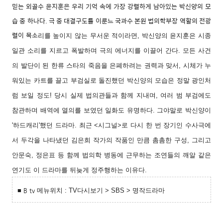
믿는 외골수 윤지훈은 우리 기억 속에 가장 강렬하게 남아있는 박신양의 모
습 중 하나다. 극 중 대결구도를 이룬느 국과수 본원 법의학부장 역할의 전광
렬이 목소
리를 높이지 않는 무서운 적이라면, 박신양의 윤지훈은 시종
일관 소리를 지르고 폭발하며 극의 에너지를 이끌어 간다. 모든 사건
의 발단이 된 한류 스타의 죽음을 은폐하려는 권력과 맞서, 시체가 누
워있는 카트를 끌고 부검실로 돌진했던 박신양의 모습은 정말 광인처
럼 보일 정도! 당시 실제 법의관들과 함께 지내며, 여러 범 부검에도
참관하며 배역에 열의를 보였던 일화도 유명하다. 그야말로 박신양이
'하드캐리'했던 드라마. 최근 <시그널>로 다시 한 번 장기인 수사극에
서 두각을 나타냈던 김은희 작가의 작품인 만큼 촘촘한 구성, 그리고
안문숙, 정은표 등 함께 법의학 병동에 근무하는 조연들의 깨알 같은
연기도 이 드라마를 뒤늦게 정주행하는 이유다.
■ B tv
메뉴위치 : TV다시보기 > SBS > 명작드라마