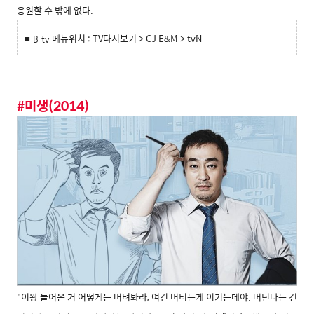
응원할 수 밖에 없다.
메뉴위치
: TV다시보기 > CJ E&M > tvN
■ B tv
#미생(2014)
"이왕 들어온 거 어떻게든 버텨봐라, 여긴 버티는게 이기는데야. 버틴다는 건