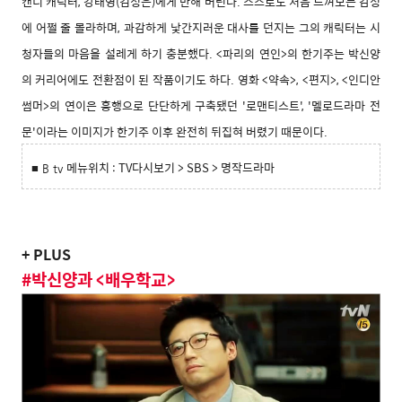
캔디 캐릭터, 강태영(김정은)에게 반해 버린다. 스스로도 처음 느껴보는 감정
에 어쩔 줄 몰라하며, 과감하게 낯간지러운 대사를 던지는 그의 캐릭터는 시
청자들의 마음을 설레게 하기 충분했다. <파리의 연인>의 한기주는 박신양
의 커리어에도 전환점이 된 작품이기도 하다. 영화 <약속>, <편지>, <인디안
썸머>의 연이은 흥행으로 단단하게 구축됐던 '로맨티스트', '멜로드라마 전
문'이라는 이미지가 한기주 이후 완전히 뒤집혀 버렸기 때문이다.
메뉴위치
: TV다시보기 > SBS > 명작드라마
■ B tv
+ PLUS
#
박신양과 <배우학교>