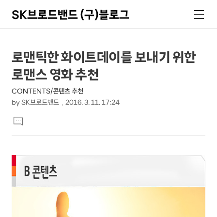
SK브로드밴드 (구)블로그
검
메
색
뉴
상
본
로맨틱한 화이트데이를 보내기 위한
문
세
로맨스 영화 추천
제
컨
목
CONTENTS/콘텐츠 추천
텐
by
SK브로드밴드
2016. 3. 11. 17:24
츠
본
댓
문
글
달
기