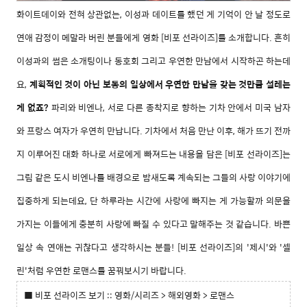
화이트데이와 전혀 상관없는, 이성과 데이트를 했던 게 기억이 안 날 정도로
연애 감정이 메말라 버린 분들에게 영화 [비포 선라이즈]를 소개합니다. 흔히
이성과의 썸은 소개팅이나 동호회 그리고 우연한 만남에서 시작하곤 하는데
요,
계획적인 것이 아닌 보통의 일상에서 우연한 만남을 갖는 것만큼 설레는
게 없죠?
파리와 비엔나, 서로 다른 종착지로 향하는 기차 안에서 미국 남자
와 프랑스 여자가 우연히 만납니다. 기차에서 처음 만난 이후, 해가 뜨기 전까
지 이루어진 대화 하나로 서로에게 빠져드는 내용을 담은 [비포 선라이즈]는
그림 같은 도시 비엔나를 배경으로 밤새도록 계속되는 그들의 사랑 이야기에
집중하게 되는데요, 단 하루라는 시간에 사랑에 빠지는 게 가능할까 의문을
가지는 이들에게 충분히 사랑에 빠질 수 있다고 말해주는 것 같습니다. 바쁜
일상 속 연애는 귀찮다고 생각하시는 분들! [비포 선라이즈]의 '제시'와 '셀
린'처럼 우연한 로맨스를 꿈꿔보시기 바랍니다.
■ 비포 선라이즈 보기 :: 영화/시리즈 > 해외영화 > 로맨스