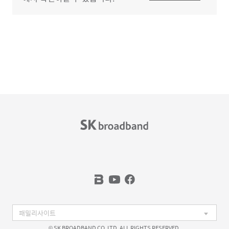
© SK BROADBAND CO. LTD. ALL RIGHTS RESERVED.