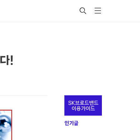
검
메
색
뉴
다!
추
SK브로드밴드
가
이용가이드
정
인기글
보