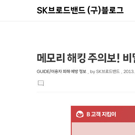
SK브로드밴드 (구)블로그
상
본
메모리 해킹 주의보! 
문
세
제
컨
GUIDE/이용자 피해 예방 정보
by
SK브로드밴드
2013. 
본
목
텐
댓
문
글
츠
달
기