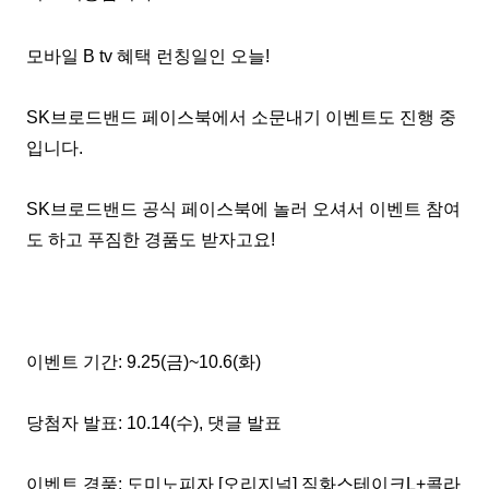
모바일
B tv
혜택 런칭일인 오늘
!
SK
브로드밴드 페이스북에서 소문내기 이벤트도 진행 중
입니다
.
SK
브로드밴드 공식 페이스북에 놀러 오셔서 이벤트 참여
도 하고 푸짐한 경품도 받자고요
!
이벤트 기간
: 9.25(
금
)~10.6(
화
)
당첨자 발표
: 10.14(
수
),
댓글 발표
이벤트 경품
:
도미노피자
[
오리지널
]
직화스테이크
L+
콜라