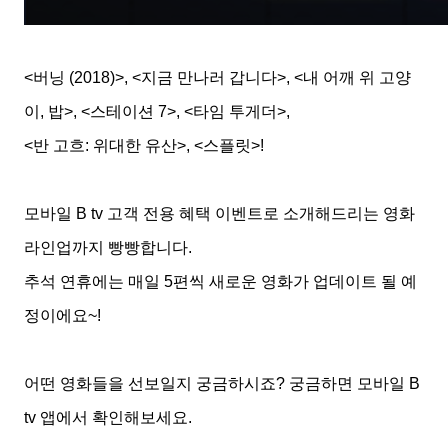
<
버닝
(2018)>, <
지금 만나러 갑니다
>, <
내 어깨 위 고양
이
,
밥
>, <
스테이션
7>, <
타임 투게더
>,
<
반 고흐
:
위대한 유산
>, <
스플릿
>!
모바일
B tv
고객 전용 혜택 이벤트로 소개해드리는 영화
라인업까지 빵빵합니다
.
추석 연휴에는 매일
5
편씩 새로운 영화가 업데이트 될 예
정이에요
~!
어떤 영화들을 선보일지 궁금하시죠
?
궁금하면 모바일
B
tv
앱에서 확인해보세요
.