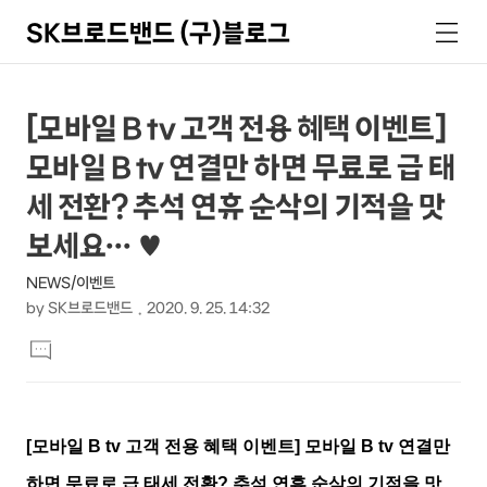
SK브로드밴드 (구)블로그
검
메
색
뉴
상
본
[모바일 B tv 고객 전용 혜택 이벤트]
문
세
모바일 B tv 연결만 하면 무료로 급 태
제
컨
목
세 전환? 추석 연휴 순삭의 기적을 맛
텐
보세요… ♥
츠
NEWS/이벤트
by
SK브로드밴드
2020. 9. 25. 14:32
본
댓
문
글
달
기
[
모바일
B tv
고객 전용 혜택 이벤트
]
모바일
B tv
연결만
하면 무료로 급 태세 전환
?
추석 연휴 순삭의 기적을 맛