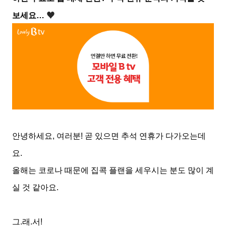
♥
보세요
…
안녕하세요
,
여러분
!
곧 있으면 추석 연휴가 다가오는데
요
.
올해는 코로나 때문에 집콕 플랜을 세우시는 분도 많이 계
실 것 같아요
.
그
.
래
.
서
!