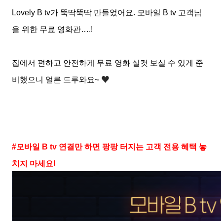
Lovely B tv
가 뚝딱뚝딱 만들었어요
.
모바일
B tv
고객님
을 위한 무료 영화관
….!
집에서 편하고 안전하게 무료 영화 실컷 보실 수 있게 준
♥
비했으니 얼른 드루와요
~
#
모바일
B tv
연결만 하면 팡팡 터지는 고객 전용 혜택 놓
치지 마세요
!