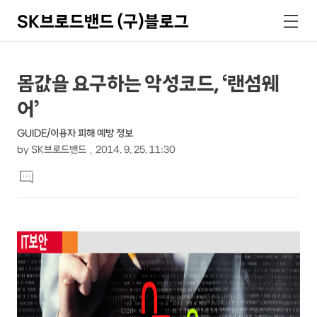
SK브로드밴드 (구)블로그
검
메
색
뉴
상
본
몸값을 요구하는 악성코드, ‘랜섬웨
문
세
어’
제
컨
목
GUIDE/이용자 피해 예방 정보
텐
by
SK브로드밴드
2014. 9. 25. 11:30
츠
본
댓
문
글
달
기