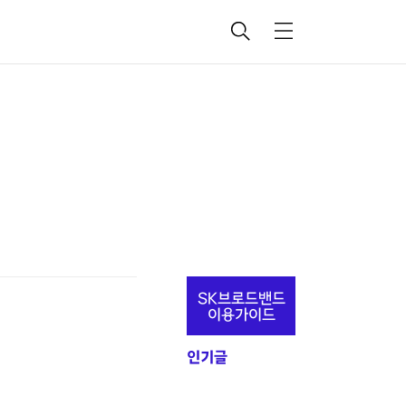
검
메
색
뉴
추
SK브로드밴드
가
이용가이드
정
인기글
보