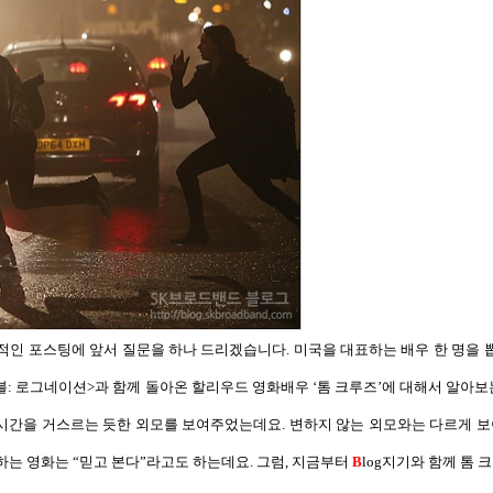
격적인 포스팅에 앞서
질문을 하나 드리겠습니다
.
미국을 대표하는 배우 한 명을
블
:
로그네이션
>
과 함께 돌아온 할리우드 영화배우
‘
톰 크루즈
’
에 대해서 알아보
 시간을 거스르는 듯한 외모를 보여주었는데요
.
변하지 않는 외모와는 다르게 보
하는 영화는
“
믿고 본다
”
라고도 하는데요
.
그럼
,
지금부터
B
log
지기와 함께 톰 