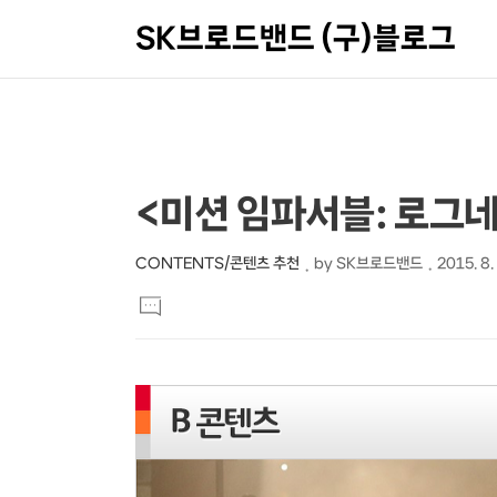
SK브로드밴드 (구)블로그
상
본
<미션 임파서블: 로그네
문
세
제
컨
CONTENTS/콘텐츠 추천
by
SK브로드밴드
2015. 8.
본
목
텐
댓
문
글
츠
달
기