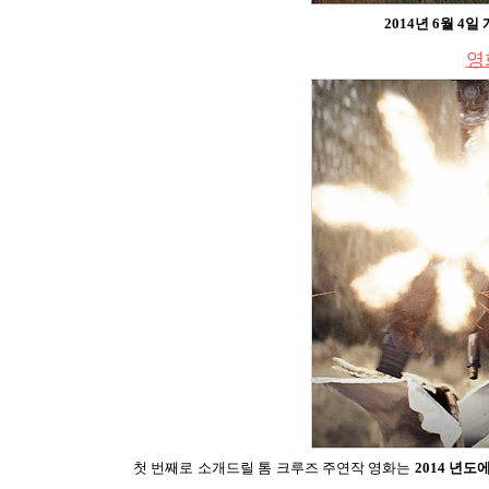
2014
년
6
월
4
일 
영
첫 번째로 소개드릴 톰 크루즈 주연작 영화는
2014
년도에