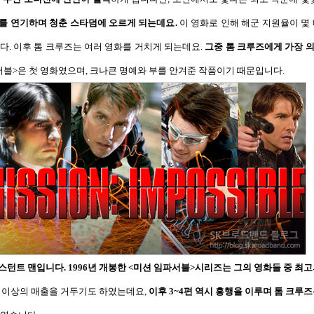
를 연기하며 청춘 스타덤에 오르게 되는데요
.
이 영화로 인해 해군 지원율이 몇
니다
.
이후 톰 크루즈는 여러 영화를 거치게 되는데요
.
그중 톰 크루즈에게 가장 
서블
>
은 첫 영화였으며
,
크나큰 명예와 부를 안겨준 작품이기 때문입니다
.
 스턴트 맨입니다
.
1996
년 개봉한
<
미션 임파서블
>
시리즈는 그의 영화들 중 최고
러 이상의 매출을 거두기도 하였는데요
,
이후
3~4
편 역시 흥행을 이루며 톰 크루즈