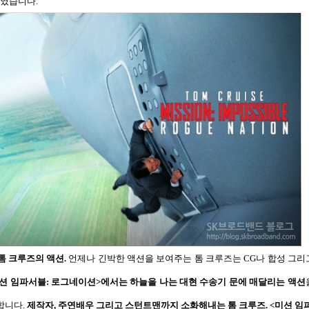
였습니다
.
톰 크루즈의 액션
.
언제나 긴박한 액션을 보여주는 톰 크루즈는
CG
나 합성 그리
션 임파서블
:
로그네이션
>
에서는 하늘을 나는 대현 수송기 문에 매달리는 액션
 합니다
.
제작자
,
주연배우 그리고 스턴트맨까지 소화해내는 톰 크루즈.
<
미션 임