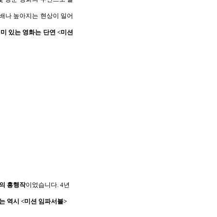
 배나 높아지는 현상이 일어
의미 있는 영화는 단연
<
미션
의 흥행작
이었습니다
. 4
년
는 역시
<
미션 임파서블
>