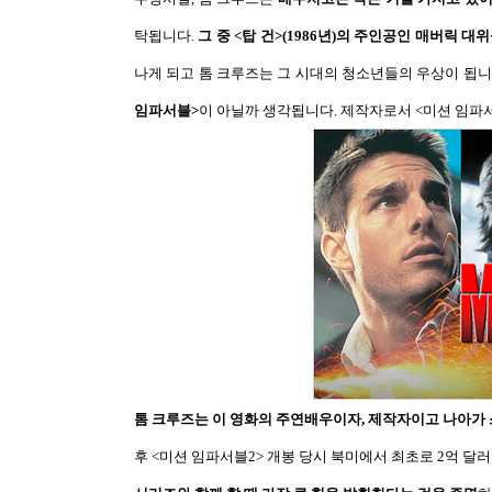
탁됩니다
.
그 중
<
탑 건
>(1986
년
)
의 주인공인 매버릭 대위
나게 되고 톰 크루즈는 그 시대의 청소년들의 우상이 됩
임파서블
>
이 아닐까 생각됩니다
.
제작자로서
<
미션 임파
톰 크루즈는 이 영화의 주연배우이자
,
제작자이고 나아가
후
<
미션 임파서블
2>
개봉 당시 북미에서 최초로
2
억 달