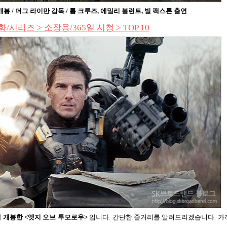
개봉
/
더그 라이만 감독
/
톰 크루즈
,
에밀리 블런트
,
빌 팩스톤 출연
화/시리즈 > 소장용/365일 시청 > TOP 10
 개봉한
<
엣지 오브 투모로우
>
입니다
.
간단한 줄거리를 알려드리겠습니다
.
가