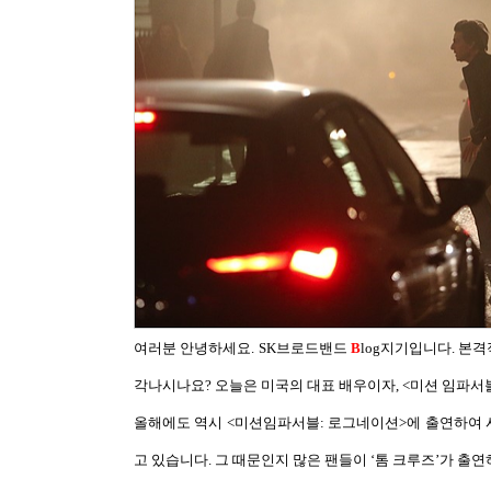
여러분 안녕하세요
. SK
브로드밴드
B
log
지기입니다
. 본
각나시나요
?
오늘은 미국의 대표 배우이자
, <
미션 임파서
올해에도 역시
<
미션임파서블
:
로그네이션
>
에 출연하여
고 있습니다
.
그 때문인지 많은 팬들이
‘
톰 크루즈
’
가 출연