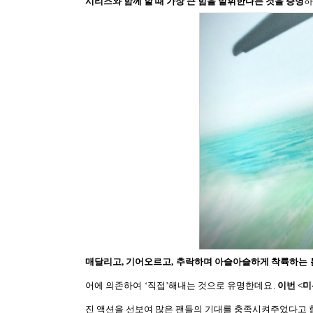
시리즈와 함께 할 때 가장 큰 힘을 발휘한다는 것을 증명
하
매달리고
,
기어오르고
,
추락하며 아슬아슬하게 착륙하는 
어에 의존하여
‘
직접
’
해내는 것으로 유명한데요
.
이번
<
미
진 액션을 선보여 많은 팬들의 기대를 충족시켜주었다고