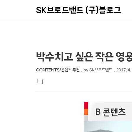
SK브로드밴드 (구)블로그
상
본
박수치고 싶은 작은 영
문
세
제
컨
CONTENTS/콘텐츠 추천
by
SK브로드밴드
2017. 4.
본
목
텐
댓
문
글
츠
달
기