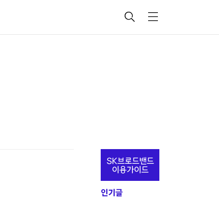
검
메
색
뉴
추
SK브로드밴드
가
이용가이드
정
인기글
보