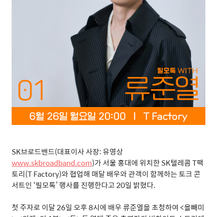
SK
브로드밴드
(
대표이사 사장
:
유영상
www.skbroadband.com
)
가 서울 홍대에 위치한
SK
텔레콤
T
팩
토리
(T Factory)
와 협업해 매달 배우와 관객이 함께하는 토크 콘
서트인
‘
필모톡
’
행사를 진행한다고
20
일 밝혔다
.
첫 주자로 이달
26
일 오후
8
시에 배우 류준열을 초청하여
<
올빼미