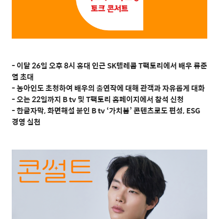
-
이달
26
일 오후
8
시 홍대 인근
SK
텔레콤
T
팩토리에서 배우 류준
열 초대
-
농아인도 초청하여 배우의 출연작에 대해 관객과 자유롭게 대화
-
오는
22
일까지
B tv
및
T
팩토리 홈페이지에서 참석 신청
-
한글자막
,
화면해설 붙인
B tv ‘
가치봄
’
콘텐츠로도 편성
, ESG
경영 실천