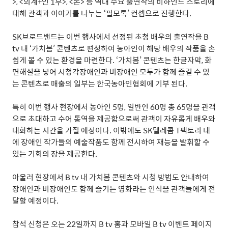
>, <
외계
+
인
1
부
>, <
돈
>
등 역대 주요 출연작의 비하인드 스토리에
대해 관객과 이야기를 나누는
‘
필모톡
’
컨셉으로 진행한다
.
SK
브로드밴드는 이번 행사에서 선정된 초청 배우의 출연작을
B
tv
내
‘
가치봄
’
콘텐츠로 편성하여 농아인이 해당 배우의 작품을 손
쉽게 볼 수 있는 환경을 마련한다
. ‘
가치봄
’
콘텐츠는 한글자막
,
화
면해설을 넣어 시청각장애인과 비장애인 모두가 함께 즐길 수 있
는 콘텐츠로 매출의 일부는 한국농아인협회에 기부 된다
.
특히 이번 행사 현장에서 농아인
5
명
,
일반인
60
명 총
65
명을 관객
으로 초대하고 수어 통역을 제공함으로써 관객이 자유롭게 배우와
대화하는 시간을 가질 예정이다
.
이밖에도
SK
텔레콤
T
팩토리 내
에 장애인 작가들의 예술작품도 함께 전시하여 재능을 발휘할 수
있는 기회의 장을 제공한다
.
아울러 현장에서
B tv
내 가치봄 콘텐츠와 시청 방법도 안내하여
장애인과 비장애인도 함께 즐기는 영화라는 인식을 관객들에게 전
달할 예정이다
.
참석 신청은 오는
22
일까지
B tv
홈과 모바일
B tv
이벤트 페이지