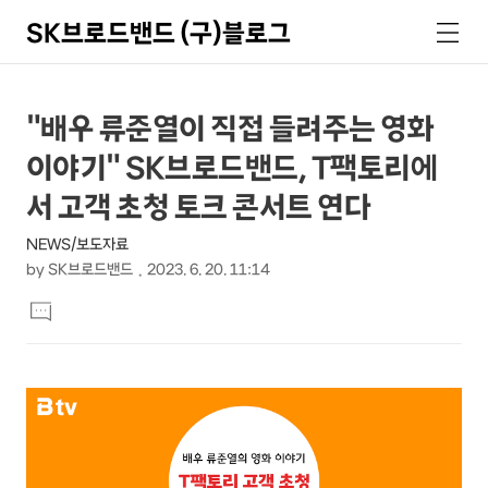
SK브로드밴드 (구)블로그
검
메
색
뉴
상
본
"배우 류준열이 직접 들려주는 영화
문
세
이야기" SK브로드밴드, T팩토리에
제
컨
목
서 고객 초청 토크 콘서트 연다
텐
NEWS/보도자료
츠
by
SK브로드밴드
2023. 6. 20. 11:14
본
댓
문
글
달
기