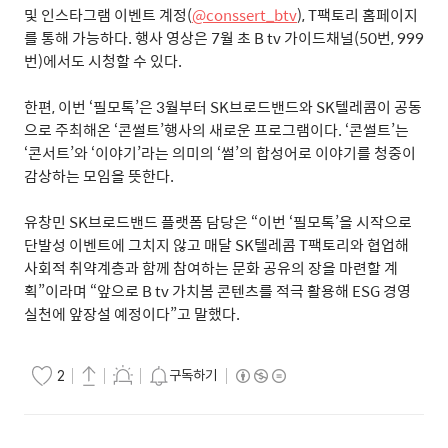
및 인스타그램 이벤트 계정
(
@conssert_btv
), T
팩토리 홈페이지
를 통해 가능하다
.
행사 영상은
7
월 초
B tv
가이드채널
(50
번
, 999
번
)
에서도 시청할 수 있다
.
한편
,
이번
‘
필모톡
’
은
3
월부터
SK
브로드밴드와
SK
텔레콤이 공동
으로 주최해온
‘
콘썰트
’
행사의 새로운 프로그램이다
. ‘
콘썰트
’
는
‘
콘서트
’
와
‘
이야기
’
라는 의미의
‘
썰
’
의 합성어로 이야기를 청중이
감상하는 모임을 뜻한다
.
유창민
SK
브로드밴드 플랫폼 담당은
“
이번
‘
필모톡
’
을 시작으로
단발성 이벤트에 그치지 않고 매달
SK
텔레콤
T
팩토리와 협업해
사회적 취약계층과 함께 참여하는 문화 공유의 장을 마련할 계
획
”
이라며
“
앞으로
B tv
가치봄 콘텐츠를 적극 활용해
ESG
경영
실천에 앞장설 예정이다
”
고 말했다
.
구독하기
2