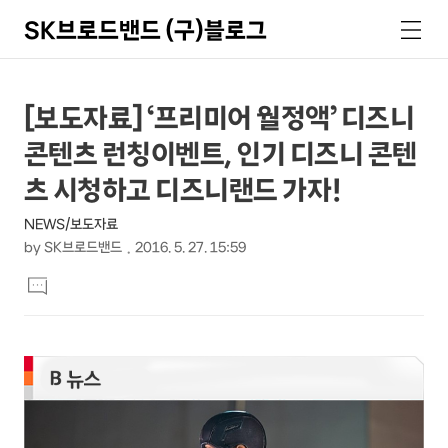
SK브로드밴드 (구)블로그
검
메
색
뉴
상
본
[보도자료] ‘프리미어 월정액’ 디즈니
문
세
콘텐츠 런칭이벤트, 인기 디즈니 콘텐
제
컨
목
츠 시청하고 디즈니랜드 가자!
텐
NEWS/보도자료
츠
by
SK브로드밴드
2016. 5. 27. 15:59
본
댓
문
글
달
기