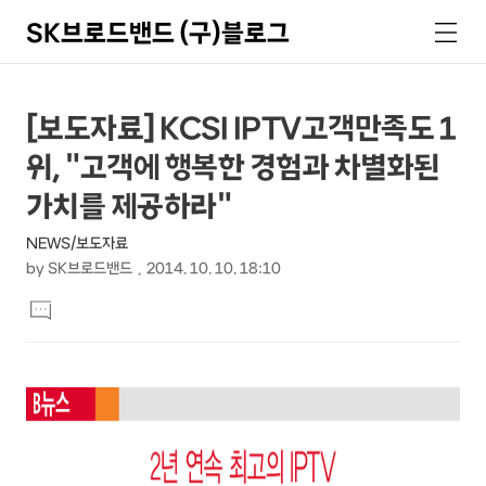
SK브로드밴드 (구)블로그
검
메
색
뉴
상
본
[보도자료] KCSI IPTV고객만족도 1
문
세
위, "고객에 행복한 경험과 차별화된
제
컨
목
가치를 제공하라"
텐
NEWS/보도자료
츠
by
SK브로드밴드
2014. 10. 10. 18:10
본
댓
문
글
달
기