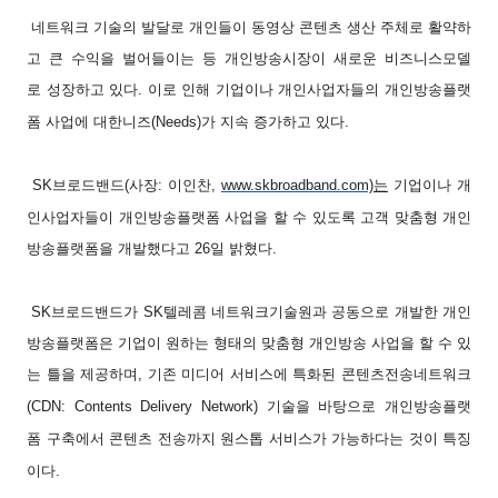
네트워크
기술의
발달로
개인들이
동영상
콘텐츠
생산
주체로
활약하
고
큰
수익을
벌어들이는
등
개인방송시장이
새로운
비즈니스모델
로
성장하고
있다
.
이로
인해
기업이나
개인사업자들의
개인방송플랫
폼
사업에
대한
니즈
(Needs)
가
지속
증가하고
있다
.
SK
브로드밴드
(
사장
:
이인찬
,
www.skbroadband.com)
는
기업이나
개
인사업자들이
개인방송플랫폼
사업을
할
수
있도록
고객
맞춤형
개인
방송플랫폼을
개발했다고
26
일
밝혔다
.
SK
브로드밴드가
SK
텔레콤
네트워크기술원과
공동으로
개발한
개인
방송플랫폼은
기업이
원하는
형태의
맞춤형
개인방송
사업을
할
수
있
는
틀을
제공하며
,
기존
미디어
서비스에
특화된
콘텐츠전송네트워크
(CDN: Contents Delivery Network)
기술을
바탕으로
개인방송플랫
폼
구축에서
콘텐츠
전송까지
원스톱
서비스가
가능하다는
것이
특징
이다
.