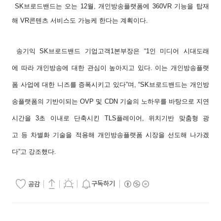
SK
브로드밴드는
오는
12
월
,
개인방송플랫폼에
360VR
기능을
탑재
해
VR
콘텐츠
서비스도
가능케
한다는
계획이다
.
송기익
SK
브로드밴드
기업고객
1
본부장은
“1
인
미디어
시대도래
에
따라
개인방송에
대한
관심이
높아지고
있다
.
이는
개인방송플랫
폼
사업에
대한
니즈를
증폭시키고
있다
”
며
, “SK
브로드밴드는
개인방
송플랫폼의
기반이
되는
OVP
및
CDN
기술의
노하우를
바탕으로
지연
시간을
3
초
이내로
단축시킨
TLS
플레이어
,
위치기반
맞춤형
광
고
등
차별화
기술을
적용해
개인방송플랫폼
시장을
선도해
나가겠
다
”
고
강조했다
.
구독하기
공감