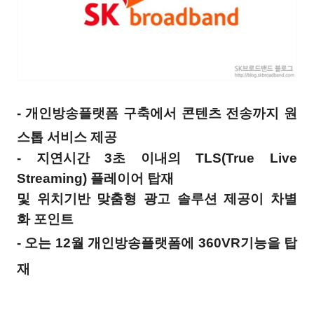
-
개인방송플랫폼
구축에서
콘텐츠
전송까지
원
스톱
서비스
제공
- 지연시간
3
초
이내의
TLS(True Live
Streaming)
플레이어
탑
재
및
위
치기반
맞춤형
광고
솔루션
제공이
차별
화
포인트
- 오는
12
월
개인방송플랫폼에
360VR
기능을
탑
재