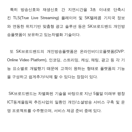
특히
방송신호와
재생신호
간
지연시간을
3
초
이내로
단축시
킨
TLS(True Live Streaming)
플레이어
및
SK
텔레콤
기지국
정보
와
연동한
위치기반
맞춤형
광고
솔루션
등은
SK
브로드밴드
개인방
송플랫폼이
보유하고
있는
차별화
기술이다
.
또
SK
브로드밴드의
개인방송플랫폼은
온라인비디오플랫폼
(OVP:
Online Video Platform),
인코딩
,
스트리밍
,
캐싱
,
채팅
,
광고
등
각
기
능
요소별로
개발했기
때문에
고객이
원하는
형태로
플랫폼의
기능
을
구성하고
쉽게
추가
/
삭제
할
수
있다는
장점이
있다
.
SK
브로드밴드는
차별화된
기술을
바탕으로
지난
5
월말
미래부
평창
ICT
동계올림픽
추진사업의
일환인
개인
/
소셜방송
서비스
구축
및
운
영
프로젝트를
수주했으며
,
서비스
제공
준비
중에
있다
.