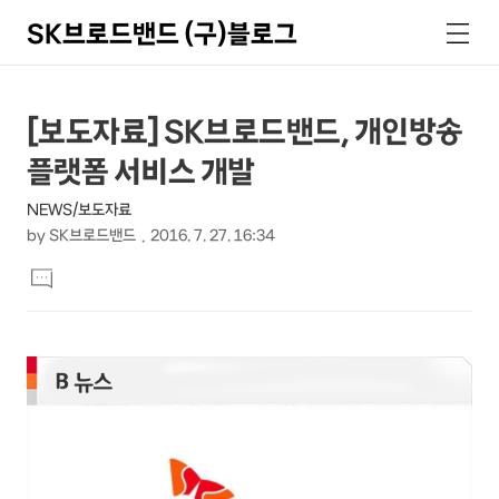
SK브로드밴드 (구)블로그
검
메
색
뉴
상
본
[보도자료] SK브로드밴드, 개인방송
문
세
플랫폼 서비스 개발
제
컨
목
NEWS/보도자료
텐
by
SK브로드밴드
2016. 7. 27. 16:34
츠
본
댓
문
글
달
기