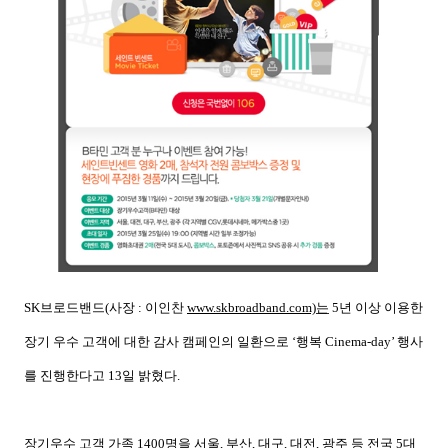
SK
브로드밴드
(
사장
:
이인찬
www.skbroadband.com)
는
5
년 이상 이용한
장기 우수 고객에 대한 감사 캠페인의 일환으로 ‘행복
Cinema-day
’
행사
를 진행한다고
13
일 밝혔다
.
장기우수 고객 가족
1400
명을 서울
,
부산
,
대구
,
대전
,
광주 등 전국
5
대