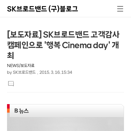
SK브로드밴드 (구)블로그
검
메
색
뉴
상
본
[보도자료] SK브로드밴드 고객감사
문
세
캠페인으로 '행복 Cinema day' 개
제
컨
목
최
텐
NEWS/보도자료
츠
by
SK브로드밴드
2015. 3. 16. 15:34
본
댓
문
글
달
기