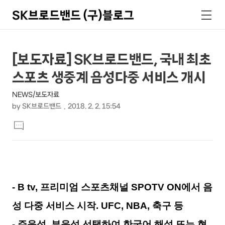
SK브로드밴드 (구)블로그
검
메
색
뉴
상
본
[보도자료] SK브로드밴드, 국내 최초
문
세
스포츠 생중계 음성다중 서비스 개시
제
컨
목
NEWS/보도자료
텐
by
SK브로드밴드
2018. 2. 2. 15:54
츠
본
댓
문
글
달
기
- B tv, 프리미엄 스포츠채널 SPOTV ON에서 음
성 다중 서비스 시작. UFC, NBA, 축구 등
- 주음성, 부음성 선택하여 한국어 해설 또는 현