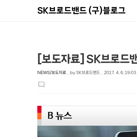
SK브로드밴드 (구)블로그
상
본
[보도자료] SK브로드
문
세
제
컨
NEWS/보도자료
by
SK브로드밴드
2017. 4. 6. 19:03
본
목
텐
댓
문
글
츠
달
기