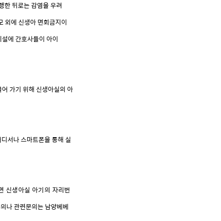
행한
뒤로는
감염을
우려
모
외에
신생아
면회금지이
시설에
간호사들이
아이
끌어
가기
위해
신생아실의
아
어디서나
스마트폰을
통해
실
면
신생아실
아기의
자리번
문의나
관련문의는
남양베베