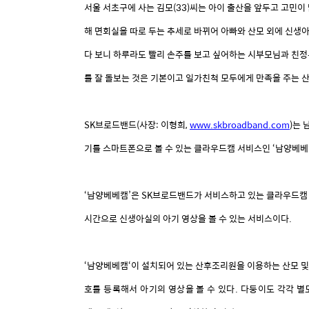
서울
서초구에
사는
김모
(33)
씨는
아이
출산을
앞두고
고민이
해
면회실을
따로
두는
추세로
바뀌어
아빠와
산모
외에
신생
다
보니
하루라도
빨리
손주를
보고
싶어하는
시부모님과
친정
를
잘
돌보는
것은
기본이고
일가친척
모두에게
만족을
주는
SK
브로드밴드
(
사장
:
이형희
,
www.skbroadband.com
)
는
기를
스마트폰으로
볼
수
있는
클라우드캠
서비스인
‘남양베베
‘남양베베캠’은
SK
브로드밴드가
서비스하고
있는
클라우드캠
시간으로
신생아실의
아기
영상을
볼
수
있는
서비스이다
.
‘남양베베캠‘이
설치되어
있는
산후조리원을
이용하는
산모
및
호를
등록해서
아기의
영상을
볼
수
있다
.
다둥이도
각각
별