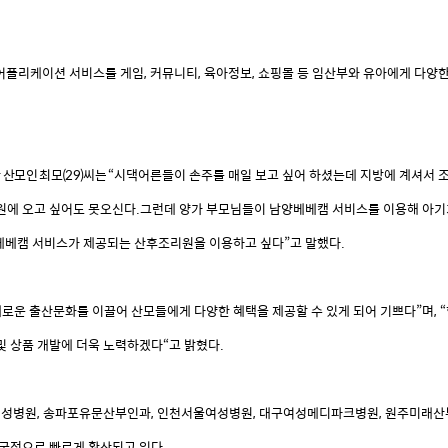
어플리케이션
서비스를
게임
,
커뮤니티
,
육아정보
,
쇼핑몰
등
임산부와
유아에게
다양
한
산모인
최모
(29)
씨는
“시댁어른들이
손주를
매일
보고
싶어
하셨는데
지방에
계셔서
원에
오고
싶어도
못오신다
.
그런데
양가
부모님들이
남양베베캠
서비스를
이용해
아기
베베캠
서비스가
제공되는
산후조리원을
이용하고
싶다”고
말했다
.
새로운
출산문화를
이끌어
산모들에게
다양한
혜택을
제공할
수
있게
되어
기쁘다”며
,
및
상품
개발에
더욱
노력하겠다“고
밝혔다
.
여성병원
,
송파포유문산부인과
,
인천서울여성병원
,
대구여성메디파크병원
,
원주미래산
국적으로
빠르게
확산되고
있다
.