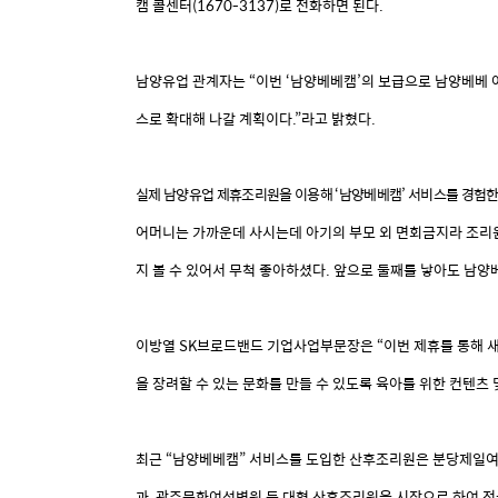
캠
콜센터
(1670-3137)
로
전화하면
된다
.
남양유업
관계자는
“이번
‘남양베베캠’의
보급으로
남양베베
스로
확대해
나갈
계획이다
.
”라고
밝혔다
.
실제
남양유업
제휴조리원을
이용해
‘남양베베캠’
서비스를
경험
어머니는
가까운데
사시는데
아기의
부모
외
면회금지라
조리
지
볼
수
있어서
무척
좋아하셨다
.
앞으로
둘째를
낳아도
남양
이방열
SK
브로드밴드
기업사업부문장은
“이번
제휴를
통해
을
장려할
수
있는
문화를
만들
수
있도록
육아를
위한
컨텐츠
최근
“남양베베캠”
서비스를
도입한
산후조리원은
분당제일
과
,
광주문화여성병원
등
대형
산후조리원을
시작으로
하여
전