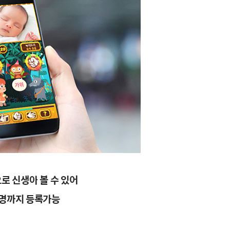
으로
신생아
볼
수
있어
명까지
등록가능