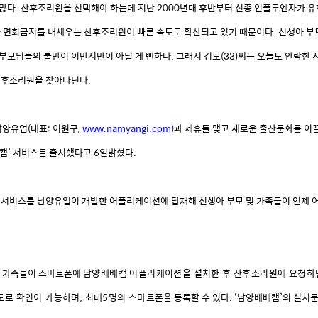
많다
.
산후조리원을
선택해야
하는데
지난
2000
년대
후반부터
신종
인플루엔자가
유
아
면회금지를
내세우는
산후조리원이
빠른
속도로
확산되고
있기
때문이다
.
신생아
부
부모님들의
불만이
이만저만이
아닐
게
뻔하다
.
그래서
김모
(33)
씨는
오늘도
안락한
산후조리원을
찾아다닌다
.
남양유업
(
대표
:
이원구
,
www.namyangi.com)
과
제휴를
맺고
새로운
출산문화를
이
캠’
서비스를
출시했다고
6
일밝혔다
.
서비스를
남양유업이
개발한
어플리케이션에
탑재해
신생아
부모
및
가족들이
언제
가족들이
스마트폰에
남양베베캠
어플리케이션을
설치한
후
산후조리원에
요청하
도로
확인이
가능하며
,
최대
5
명의
스마
트폰을
등록할
수
있다
.
‘남양베베캠’의
설치