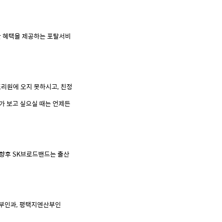
한
혜택을
제공하는
포탈서비
조리원에
오지
못하시고
,
친정
가
보고
싶으실
때는
언제든
“향후
SK
브로드밴드는
출산
부인과
,
평택지엔산부인