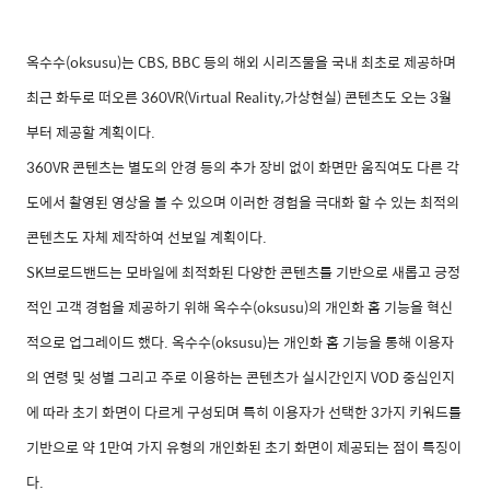
옥수수
(oksusu)
는
CBS, BBC
등의 해외 시리즈물을 국내 최초로 제공하며
최근 화두로 떠오른
360VR(Virtual Reality,
가상현실
)
콘텐츠도 오는
3
월
부터 제공할 계획이다
.
360VR
콘텐츠는 별도의 안경 등의 추가 장비 없이 화면만 움직여도 다른 각
도에서 촬영된 영상을 볼 수 있으며 이러한 경험을 극대화 할 수 있는 최적의
콘텐츠도 자체 제작하여 선보일 계획이다
.
SK
브로드밴드는 모바일에 최적화된 다양한 콘텐츠를 기반으로 새롭고 긍정
적인 고객 경험을 제공하기 위해 옥수수
(oksusu)
의 개인화 홈 기능을 혁신
적으로 업그레이드 했다
.
옥수수
(oksusu)
는 개인화 홈 기능을 통해 이용자
의 연령 및 성별 그리고 주로 이용하는 콘텐츠가 실시간인지
VOD
중심인지
에 따라 초기 화면이 다르게 구성되며 특히 이용자가 선택한
3
가지 키워드를
기반으로 약
1
만여 가지 유형의 개인화된 초기 화면이 제공되는 점이 특징이
다
.