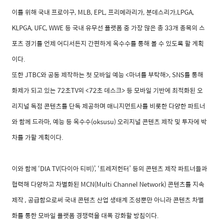
이를 위해 국내 프로야구
, MLB, EPL,
프리메라리가
,
분데스리가
,LPGA,
KLPGA, UFC, WWE
등 국내 유무선 플랫폼 중 가장 많은 총
33
개 종목의 스
포츠 경기를 언제 어디서든지 간편하게 옥수수를 통해 볼 수 있도록 할 계획
이다
.
또한
JTBC
와 공동 제작하는 첫 모바일 예능
<
마녀를 부탁해
>, SNS
를 통해
화제가 되고 있는
72
초
TV
의
<72
초 데스크
>
등 모바일 기반에 최적화된 오
리지널 독점 콘텐츠를 단독 제공하며 매니지먼트사를 비롯한 다양한 파트너
와 함께 드라마
,
예능 등 옥수수
(oksusu)
오리지널 콘텐츠 제작 및 투자에 박
차를 가할 계획이다
.
이와 함께 ‘
DIA TV(
다이아 티비
)
’
,
‘트레저헌터’ 등의 콘텐츠 제작 파트너들과
협력해 다양하고 차별화된
MCN(Multi Channel Network)
콘텐츠를 지속
제작
,
공급함으로써 국내 콘텐츠 산업 생태계 조성뿐만 아니라 콘텐츠 차별
화를 통한 모바일 플랫폼 경쟁력을 대폭 강화할 방침이다
.