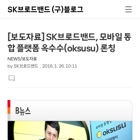
SK브로드밴드 (구)블로그
검
메
색
뉴
상
본
[보도자료] SK브로드밴드, 모바일 통
문
세
합 플랫폼 옥수수(oksusu) 론칭
제
컨
목
NEWS/보도자료
텐
by
SK브로드밴드
2016. 1. 26. 10:11
츠
본
댓
문
글
달
기