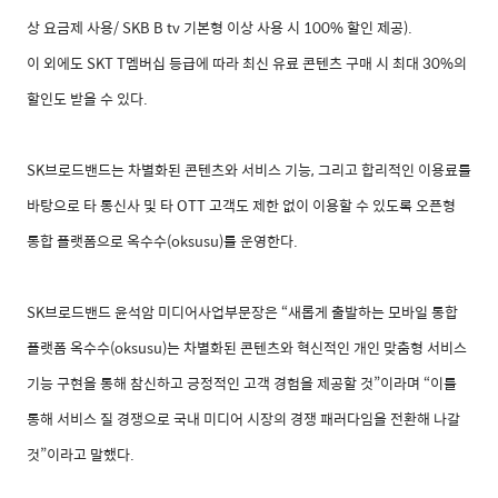
상 요금제 사용
/ SKB B tv
기본형 이상 사용 시
100%
할인 제공
).
이 외에도
SKT T
멤버십 등급에 따라 최신 유료 콘텐츠 구매 시 최대
30%
의
할인도 받을 수 있다
.
SK
브로드밴드는 차별화된 콘텐츠와 서비스 기능
,
그리고 합리적인 이용료를
바탕으로 타 통신사 및 타
OTT
고객도 제한 없이 이용할 수 있도록 오픈형
통합 플랫폼으로 옥수수
(oksusu)
를 운영한다
.
SK
브로드밴드 윤석암 미디어사업부문장은 “새롭게 출발하는 모바일 통합
플랫폼 옥수수
(oksusu)
는 차별화된 콘텐츠와 혁신적인 개인 맞춤형 서비스
기능 구현을 통해 참신하고 긍정적인 고객 경험을 제공할 것”이라며 “이를
통해 서비스 질 경쟁으로 국내 미디어 시장의 경쟁 패러다임을 전환해 나갈
것”이라고 말했다
.