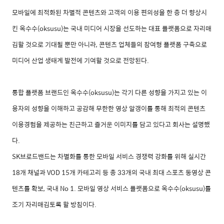
모바일에 최적화된 차별적 콘텐츠와 고객의 이용 편의성을 한 층 더 향상시
킨 옥수수
(oksusu)
는 국내 미디어 시장을 선도하는 대표 플랫폼으로 자리매
김할 것으로 기대될 뿐만 아니라
,
콘텐츠 업체들의 참여형 플랫폼 구축으로
미디어 산업 생태계 발전에 기여할 것으로 전망된다
.
통합 플랫폼 브랜드인 옥수수
(oksusu)
는 각기 다른 성향을 가지고 있는 이
용자의 성향을 이해하고 공감해 무한한 영상 알갱이를 통해 최적의 콘텐츠
이용경험을 제공하는 친근하고 즐거운 이미지를 담고 있다고 회사는 설명했
다
.
SK
브로드밴드는 차별화를 통한 모바일 서비스 경쟁력 강화를 위해 실시간
18
개 채널과
VOD 15
개 카테고리 등 총
33
개의 국내 최대 스포츠 동영상 콘
텐츠를 확보
,
국내
No 1.
모바일 영상 서비스 플랫폼으로 옥수수
(oksusu)
를
조기 자리매김토록 할 방침이다
.