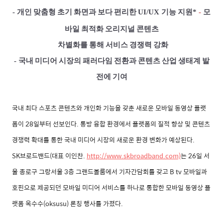
-
개인
맞춤형
초기
화면과
보다
편리한
UI/UX
기능
지원
*
-
모
바일
최적화
오리지널
콘텐츠
차별화를
통해
서비스
경쟁력
강화
-
국내
미디어
시장의
패러다임
전환과
콘텐츠
산업
생태계
발
전에
기여
국내 최다 스포츠 콘텐츠와 개인화 기능을 갖춘 새로운 모바일 동영상 플랫
폼이
28
일부터 선보인다
.
통방 융합 환경에서 플랫폼의 질적 향상 및 콘텐츠
경쟁력 확대를 통한 국내 미디어 시장의 새로운 환경 변화가 예상된다
.
SK
브로드밴드
(
대표 이인찬
.
http://www.skbroadband.com)
는
26
일 서
울 종로구 그랑서울
3
층 그랜드볼룸에서 기자간담회를 갖고
B tv
모바일과
호핀으로 제공되던 모바일 미디어 서비스를 하나로 통합한 모바일 동영상 플
랫폼 옥수수
(oksusu)
론칭 행사를 가졌다
.