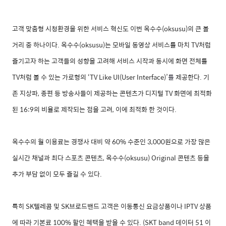
고객 맞춤형 시청환경을 위한 서비스 혁신도 이번 옥수수
(oksusu)
의 큰 볼
거리 중 하나이다
.
옥수수
(oksusu)
는 모바일 동영상 서비스를 마치
TV
처럼
즐기고자 하는 고객들의 성향을 고려해 서비스 시작과 동시에 화면 전체를
TV
처럼 볼 수 있는 가로형의 ‘
TV Like UI(User Interface)
’
를
제공한다
.
기
존 지상파
,
종편 등 방송사들이 제공하는 콘텐츠가 디지털
TV
화면에 최적화
된
16:9
의 비율로 제작되는 점을 고려
,
이에 최적화 한 것이다
.
옥수수의 월 이용료는 경쟁사 대비 약
60%
수준인
3,000
원으로 가장 많은
실시간 채널과 최다 스포츠 콘텐츠
,
옥수수
(oksusu) Original
콘텐츠 등을
추가 부담 없이 모두 즐길 수 있다
.
특히
SK
텔레콤 및
SK
브로드밴드 고객은 이동통신 요금상품이나
IPTV
상품
에 따라 기본료
100%
할인 혜택을 받을 수 있다
. (SKT band
데이터
51
이