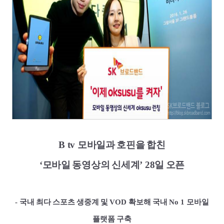
B tv
모바일과
호핀을
합친
‘모바일
동영상의
신세계’
28
일
오픈
-
국내
최다
스포츠
생중계
및
VOD
확보해
국내
No 1
모바일
플랫폼
구축