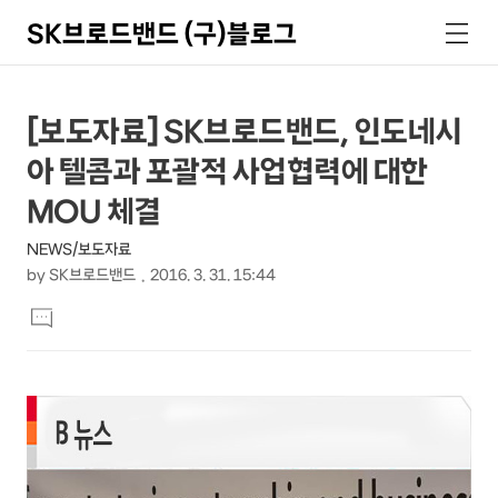
SK브로드밴드 (구)블로그
검
메
색
뉴
상
본
[보도자료] SK브로드밴드, 인도네시
문
세
아 텔콤과 포괄적 사업협력에 대한
제
컨
목
MOU 체결
텐
NEWS/보도자료
츠
by
SK브로드밴드
2016. 3. 31. 15:44
본
댓
문
글
달
기