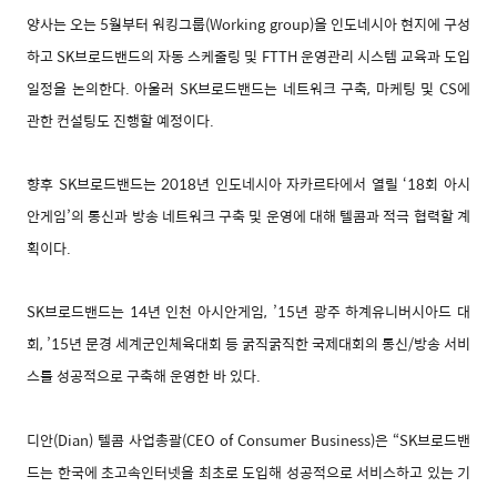
양사는 오는 5월부터 워킹그룹(Working group)을 인도네시아 현지에 구성
하고 SK브로드밴드의 자동 스케줄링 및 FTTH 운영관리 시스템 교육과 도입
일정을 논의한다. 아울러 SK브로드밴드는 네트워크 구축, 마케팅 및 CS에
관한 컨설팅도 진행할 예정이다.
향후 SK브로드밴드는 2018년 인도네시아 자카르타에서 열릴 ‘18회 아시
안게임’의 통신과 방송 네트워크 구축 및 운영에 대해 텔콤과 적극 협력할 계
획이다.
SK브로드밴드는 14년 인천 아시안게임, ’15년 광주 하계유니버시아드 대
회, ’15년 문경 세계군인체육대회 등 굵직굵직한 국제대회의 통신/방송 서비
스를 성공적으로 구축해 운영한 바 있다.
디안(Dian) 텔콤 사업총괄(CEO of Consumer Business)은 “SK브로드밴
드는 한국에 초고속인터넷을 최초로 도입해 성공적으로 서비스하고 있는 기