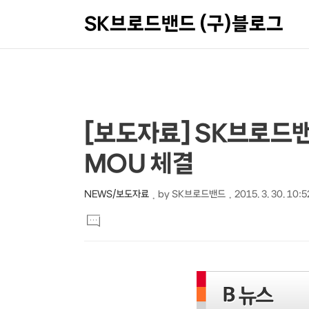
SK브로드밴드 (구)블로그
상
본
[보도자료] SK브로드
문
세
MOU 체결
제
컨
목
텐
NEWS/보도자료
by
SK브로드밴드
2015. 3. 30. 10:5
본
츠
댓
문
글
달
기