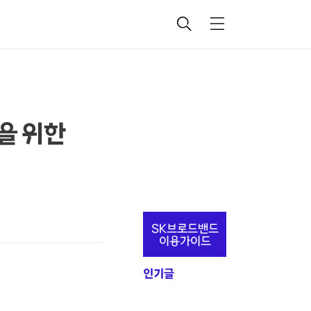
검
메
색
뉴
을 위한
추
SK브로드밴드
가
이용가이드
정
인기글
보