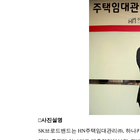
□사진설명
SK브로드밴드는 HN주택임대관리㈜, 하나카