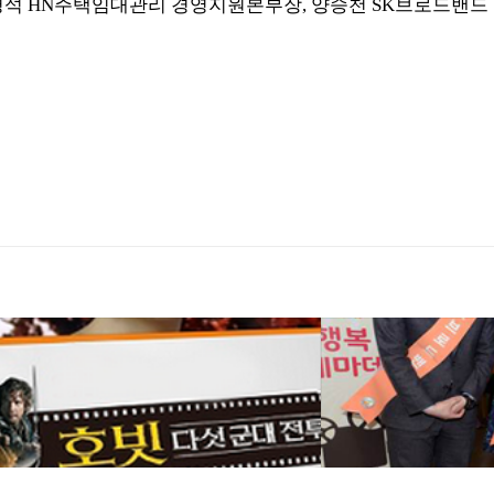
병석 HN주택임대관리 경영지원본부장, 양승천 SK브로드밴드