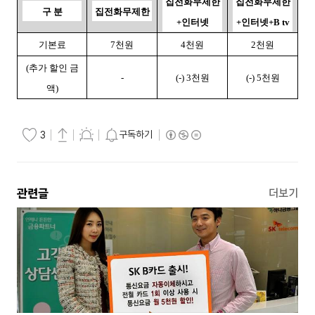
집전화무제한
집전화무제한
구 분
집전화무제한
+
인터넷
+
인터넷
+B tv
기본료
7
천원
4
천원
2
천원
(
추가 할인 금
-
(-) 3
천원
(-) 5
천원
액
)
구독하기
3
관련글
더보기