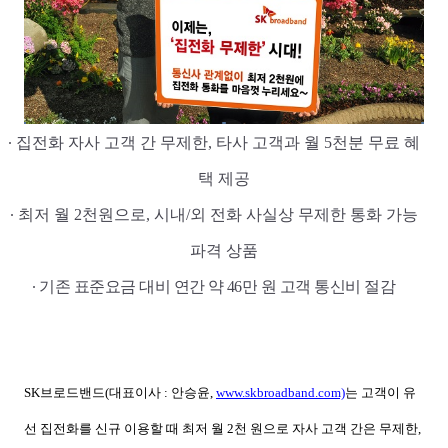
∙
집전화
자사
고객
간
무제한
,
타사
고객과
월
5
천분
무료
혜
택
제공
∙
최저
월
2
천원으로
,
시내
/
외
전화
사실상
무제한
통화
가능
파격
상품
∙
기존
표준요금
대비
연간
약
46
만
원
고객
통신비
절감
SK
브로드밴드
(
대표이사
:
안승윤
,
www.skbroadband.com)
는 고객이 유
선 집전화를 신규 이용할 때 최저 월
2
천 원으로 자사 고객 간은 무제한
,