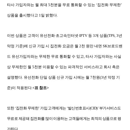
타사 가입자와는 월 최대
5
천분을 무료 통화할 수 있는 ‘집전화 무제한’
상품을 출시했다고
1
일 밝혔다
.
이번 상품은 고객이 유선전화∙초고속인터넷∙
IPTV
등
3
개 상품
(TPS, 3
년
약정 기준
)
에 신규 가입 시 집전화 요금은 월
2
천 원만 내면
SK
브로드밴
드 유선가입자와는 무제한 무료 통화할 수 있고
,
타사 가입자와는 사실
상 무제한인 월
5
천분 이용할 수 있는 파격적인 서비스라고 회사 측은
설명했다
.
유선전화 단일 상품 신규 가입 시에는 월
7
천원
(3
년 약정 기
준
)
이 적용된다
.
<
표 참조
>
또한 ‘집전화 무제한’ 가입 고객에게는 ‘발신번호표시
(CID)
’ 부가서비스도
무료로 제공돼 집전화를 많이 이용하는 고객들에게는 최적의 상품으로 평
가된다
.