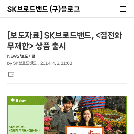
SK브로드밴드 (구)블로그
검
메
색
뉴
상
본
[보도자료] SK브로드밴드, <집전화
문
세
무제한> 상품 출시
제
컨
목
NEWS/보도자료
텐
by
SK브로드밴드
2014. 4. 2. 11:03
츠
본
댓
문
글
달
기