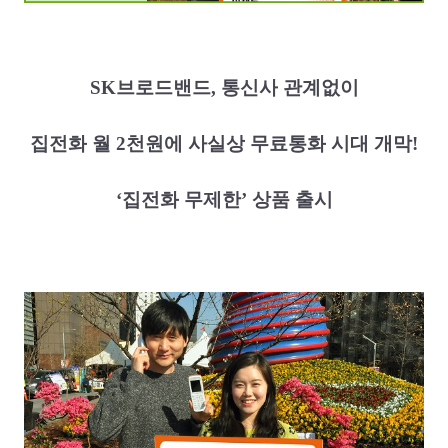
SK
브로드밴드
,
통신사
관계없이
집전화
월
2
천원에
사실상
무료통화
시대
개막
!
‘집전화
무제한’ 상품
출시