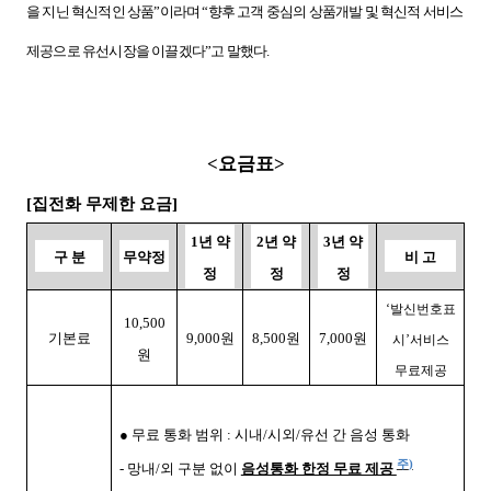
을 지닌 혁신적인 상품”이라며 “향후 고객 중심의 상품개발 및 혁신적 서비스
제공으로 유선시장을 이끌겠다”고 말했다
.
<
요금표
>
[
집전화 무제한 요금
]
1
년 약
2
년 약
3
년 약
구 분
무약정
비 고
정
정
정
‘발신번호표
10,500
기본료
9,000
원
8,500
원
7,000
원
시’서비스
원
무료제공
● 무료 통화 범위
:
시내
/
시외
/
유선 간 음성 통화
주
)
-
망내
/
외 구분 없이
음성통화 한정 무료 제공