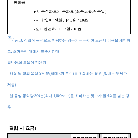
통화료
● 이동전화로의 통화료
(
표준요율과 동일
)
-
시내
(
일반
)
전화
: 14.5
원
/ 10
초
-
인터넷전화
: 11.7
원
/ 10
초
주
)
광고
,
상업적 목적으로 이용하는 경우에는 무제한 요금제 이용을 제한하
고
,
초과분에 대해서 표준시간대
일반통화 요율이 적용됨
-
해당 월 망외 음성
5
천 분
(
최대
3
만 도수
)
를 초과하는 경우
(
망내는 무제한
제공
)
-
일 음성 통화량
300
분
(
최대
1,800
도수
)
를 초과하는 횟수가 월
6
회를 넘는 경
우
[
결합 시 요금
]