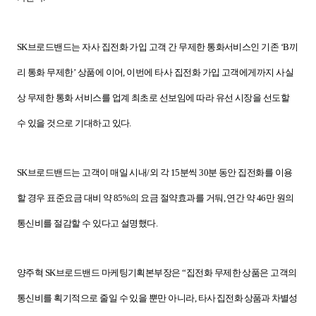
SK
브로드밴드는 자사 집전화 가입 고객 간 무제한 통화서비스인 기존 ‘
B
끼
리 통화 무제한’ 상품에 이어
,
이번에 타사 집전화 가입 고객에게까지 사실
상 무제한 통화 서비스를 업계 최초로 선보임에 따라 유선 시장을 선도할
수 있을 것으로 기대하고 있다
.
SK
브로드밴드는 고객이 매일 시내
/
외 각
15
분씩
30
분 동안 집전화를 이용
할 경우 표준요금 대비 약
85%
의 요금 절약효과를 거둬
,
연간 약
46
만 원의
통신비를 절감할 수 있다고 설명했다
.
양주혁
SK
브로드밴드 마케팅기획본부장은 “집전화 무제한 상품은 고객의
통신비를 획기적으로 줄일 수 있을 뿐만 아니라
,
타사 집전화 상품과 차별성