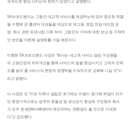
속적으로
향상
시키는데
한계가
있었다고
설명했다
.
SK
브로드밴드는
그동안
대고객
서비스를
제공하는데
있어
중요한
역할
을
수행해
온
홈센터
대표들을
대상으로
재고용
,
영업
전담
대리점
운
영
,
회사
관련
유관사업
기회
부여
,
그동안의
기여에
대한
보상
등
구체적
인
방안을
마련해
설명회를
가질
예정이다
.
이형희
SK
브로드밴드
사장은
“회사는
대고객
서비스
담당
구성원들
의
고용안정과
처우개선을
통해
서비스의
질을
향상시키고
고객의
만족
도를
높여
홈
서비스의
본원적
경쟁력을
지속적으로
강화해
나갈
것”이
라고
밝혔다
.
이
사장은
또
“이번
자회사
설립은
초기에는
비용이
증가해
부담이
되지
만
중장기적으로는
업무의
효율성
및
생산성이
향상돼
구성원과
회사
가
모두
윈
-
윈
(Win-Win)
하며
재도약하는
전환점이
될
것으로
기대한
다”고
강조했다
.