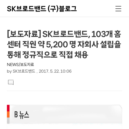
SK브로드밴드 (구)블로그
검
메
색
뉴
상
본
[보도자료] SK브로드밴드, 103개 홈
문
세
센터 직원 약 5,200 명 자회사 설립을
제
컨
목
통해 정규직으로 직접 채용
텐
NEWS/보도자료
츠
by
SK브로드밴드
2017. 5. 22. 10:06
본
댓
문
글
달
기