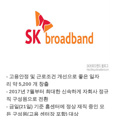
-
고용안정
및
근로조건
개선으로
좋은
일자
리
약
5,200
개
창출
- 2017
년
7
월부터
최대한
신속하게
자회사
정규
직
구성원으로
전환
-
금일
(21
일
)
기준
홈센터에
정상
재직
중인
모
든
구성원
(
고용
센터장
포함
)
대상