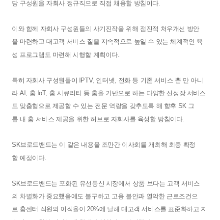
당
구성원을
자회사
정규직으로
직접
채용할
방침이다
.
이와
함께
자회사
구성원들의
사기진작을
위해
점진적
처우개선
방안
을
마련하고
대고객
서비스
질을
지속적으로
높일
수
있는
체계적인
육
성
프로그램도
마련해
시행할
계획이다
.
특히
자회사
구성원들이
IPTV,
인터넷
,
전화
등
기존
서비스
뿐
만
아니
라
AI,
홈
IoT,
홈
시큐리티
등
홈을
기반으로
하는
다양한
신성장
서비스
도
맞춤형으로
제공할
수
있는
전문
역량을
갖추도록
해
향후
SK
그
룹
내
홈
서비스
제공을
위한
허브로
자회사를
육성할
방침이다
.
SK
브로드밴드는
이
같은
내용을
조만간
이사회를
개최해
최종
확정
할
예정이다
.
SK
브로드밴드는
포화된
유선통신
시장에서
상품
보다는
고객
서비스
의
차별화가
중요했음에도
불구하고
고용
불안과
열악한
근로조건으
로
홈센터
직원의
이직율이
20%
에
달해
대고객
서비스를
표준화하고
지