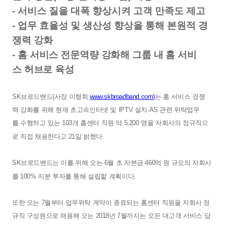
-
서비스
질을
대폭
향상시켜
고객
만족도
제고
-
업무
효율성
및
생산성
향상을
통해
본원적
경
쟁력
강화
-
홈
서비스
전문역량
강화해
그룹
내
홈
서비
스
허브로
육성
SK
브로드밴드
(
사장
이형희
www.skbroadband.com)
는
홈
서비스
경쟁
력
강화를
위해
현재
초고속인터넷
및
IPTV
설치·
AS
관련
위탁업무
를
수행하고
있는
103
개
홈센터
직원
약
5,200
명을
자회사의
정규직으
로
직접
채용한다고
21
일
밝혔다
.
SK
브로드밴드는
이를
위해
오는
6
월
초
자본금
460
억
원
규모의
자회사
를
100%
지분
투자를
통해
설립할
계획이다
.
또한
오는
7
월부터
업무위탁
계약이
종료되는
홈센터
직원을
자회사
정
규직
구성원으로
채용해
오는
2018
년
7
월까지는
모든
대고객
서비스
담