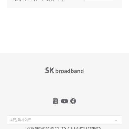
© SK BROADBAND CO. LTD. ALL RIGHTS RESERVED.