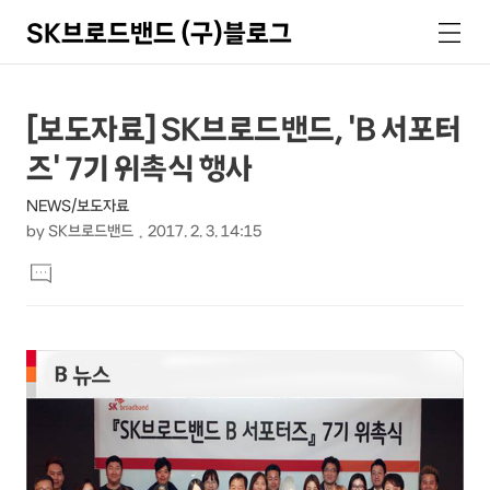
SK브로드밴드 (구)블로그
검
메
색
뉴
상
본
[보도자료] SK브로드밴드, 'B 서포터
문
세
즈' 7기 위촉식 행사
제
컨
목
NEWS/보도자료
텐
by
SK브로드밴드
2017. 2. 3. 14:15
츠
본
댓
문
글
달
기