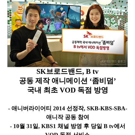
SK
브로드밴드
, B tv
공동 제작 애니메이션
‘
좀비덤
’
국내 최초
VOD
독점 방영
-
애니버라이어티
2014
선정작
, SKB-KBS-SBA-
애니작 공동 참여
-
10
월
31
일
, KBS1
채널 방영 후 당일
B tv
에서
VOD
독점 서비스