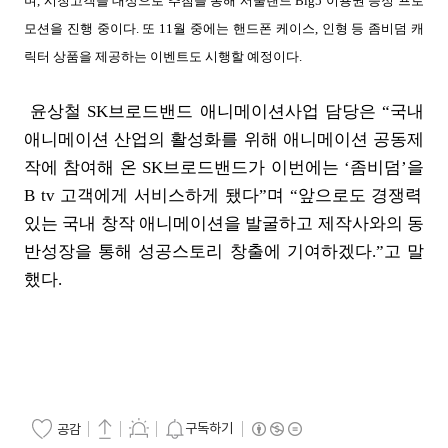
며
,
시청고객을 대상으로 추첨을 통해 서울랜드
Big5
이용권 증정 프로
모션을 진행 중이다
.
또
11
월 중에는 핸드폰 케이스
,
인형 등 좀비덤 캐
릭터 상품을 제공하는 이벤트도 시행할 예정이다
.
윤상철
SK
브로드밴드 애니메이션사업 담당은
“
국내
애니메이션 산업의 활성화를 위해 애니메이션 공동제
작에 참여해 온
SK
브로드밴드가 이번에는
‘
좀비덤
’
을
B tv
고객에게 서비스하게 됐다
”
며
“
앞으로도 경쟁력
있는 국내 창작 애니메이션을 발굴하고 제작사와의 동
반성장을 통해 성공스토리 창출에 기여하겠다
.”
고 말
했다
.
구독하기
공감