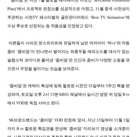
‘좀비덤’은 지난
7
월 글로벌 애니메이션 마켓인
‘SPP(Seoul Promotion
Plan)’
에서 프로젝트 런칭쇼를 성공적으로 마쳤고
, 11
월 중국 사천성이
주관하는 사천
TV
페스티벌의 골든판다어워드
‘Best TV Animation’
에
수상 후보로 선정되는 등 작품성을 인정받고 있다
.
어른들이 사라진 문스트리트에 유일하게 남은 여자아이
‘
하나
’
와 악동
좀비
‘
좀비덤
’
이 만나면서 벌어지는 좌충우돌 에피소드를 대사가 없는
슬랩스틱 코미디로 풀어낸
‘
좀비덤
’
은 인간과 좀비가 다양한 소동을 겪
으면서 우정을 쌓아가는 모습을 보여준다
.
‘좀비덤’은 캐릭터 특성에 맞춰 할로윈 시즌인
31
일부터
5
주간 특별 편
성되며
,
토요일 오후
2
시
15
분
KBS1
채널에서 실시간 방영 뒤 당일
B tv
에서
VOD
로 독점 서비스 된다
.
SK
브로드밴드는
‘
좀비덤
’ VOD
런칭에 앞서
,
지난
15
일부터
11
월
1
일
까지
B tv
할로윈 특집관을 편성해
‘
좀비덤
’
미리보기 영상을 소개중이