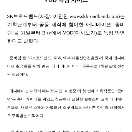
SK
브로드밴드
(
사장
:
이인찬
www.skbroadband.com)
는
기획단계부터 공동 제작에 참여한 애니메이션
‘
좀비
덤
’
을
31
일부터
B tv
에서
VOD(
다시보기
)
로 독점 방영
한다고 밝혔다
.
‘좀비덤’은
SK
브로드밴드
, KBS, SBA(
서울산업진흥원
)
가 국내 애니메
이션 활성화를 위해 만든
‘
애니 버라이어티
’
공동사업
1
차년도에 선정
된 작품이다
.
애니메이션 제작사 애니작
(
대표
:
이병준
)
의 첫 번째 기획작품인
‘
좀비
덤
’
은 좀비 캐릭터를 귀엽고 친근하게 표현한 슬랩스틱 코믹 애니메이
션으로
,
새로운 소재와 차별화된 소구력으로 국내 뿐 아니라 해외에서
도 주목받는 수작이다
.