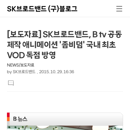
SK브로드밴드 (구)블로그
검
메
색
뉴
상
본
[보도자료] SK브로드밴드, B tv 공동
문
세
제작 애니메이션 '좀비덤' 국내 최초
제
컨
목
VOD 독점 방영
텐
NEWS/보도자료
츠
by
SK브로드밴드
2015. 10. 29. 16:36
본
댓
문
글
달
기