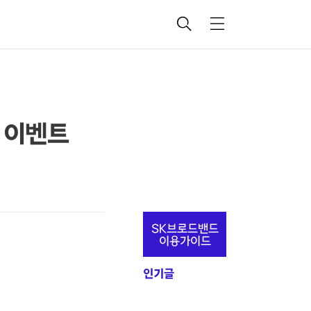
검
메
색
뉴
사 이벤트
추
SK브로드밴드
가
이용가이드
정
인기글
보