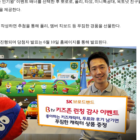
 인기왕’ 이벤트 배너를 선택한 후 뽀로로
,
폴리
,
타요
,
미니특공대
,
옥토넛 친구
품을 제공한다
.
 작성하면 추첨을 통해 폴리
,
엠버 킥보드 등 푸짐한 경품을 선물한다
.
 진행되며 당첨자 발표는
6
월
10
일 홈페이지를 통해 발표된다
.