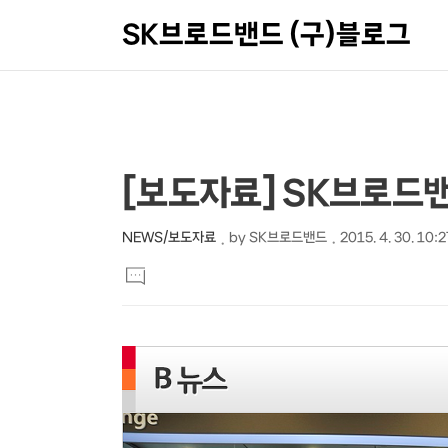
SK브로드밴드 (구)블로그
상
본
[보도자료] SK브로드밴
문
세
제
컨
NEWS/보도자료
by
SK브로드밴드
2015. 4. 30. 10:2
본
목
텐
댓
문
글
츠
달
기