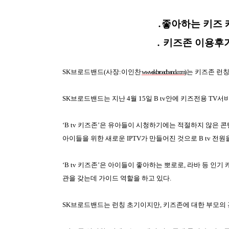
․
좋아하는 키즈 
․
키즈존 이용후기
SK
브로드밴드
(
사장
:
이인찬
www.skbroadband.com
)
는 키즈존 런칭
SK
브로드밴드는 지난
4
월
15
일
B tv
안에 키즈전용
TV
서비
‘
B tv
키즈존’은 유아들이 시청하기에는 적절하지 않은 콘
아이들을 위한 새로운
IPTV
가 만들어진 것으로
B tv
전원
‘
B tv
키즈존’은 아이들이 좋아하는 뽀로로
,
라바 등 인기
관을 갖는데 가이드 역할을 하고 있다
.
SK
브로드밴드는 런칭 초기이지만
,
키즈존에 대한 부모의 