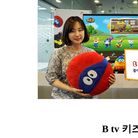
B tv
키