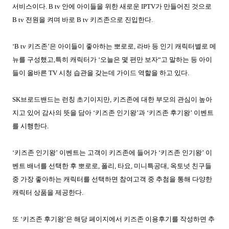
서비스이다
. B tv
안에 아이들을 위한 새로운
IPTV
가 만들어진 것으로
B tv
전원을 켜며 바로
B tv
키즈존으로 진입한다
.
‘
B tv
키즈존’은 아이들이 좋아하는 뽀로로
,
라바 등 인기 캐릭터별로 메
뉴를 구성했고
,
특히 캐릭터가 ‘오늘은 몇 편만 보자“고 말하는 등 아이
들이 올바른
TV
시청 습관을 갖는데 가이드 역할을 하고 있다
.
SK
브로드밴드는 런칭 초기이지만
,
키즈존에 대한 부모의 관심이 높아
지고 있어 감사의 뜻을 담아 ‘키즈존 인기왕’과 ‘키즈존 후기왕’ 이벤트
를 시행한다
.
‘키즈존 인기왕’ 이벤트는 고객이 키즈존에 들어가 ‘키즈존 인기왕’ 이
벤트 배너를 선택한 후 뽀로로
,
폴리
,
타요
,
미니특공대
,
옥토넛 친구들
중 가장 좋아하는 캐릭터를 선택하면 참여고객 중 추첨을 통해 다양한
캐릭터 상품을 제공한다
.
또 ‘키즈존 후기왕’은 해당 페이지에서 키즈존 이용후기를 작성하면 추