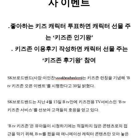
사 이벤트
․
좋아하는 키즈 캐릭터 투표하면 캐릭터 선물 주
는 ‘키즈존 인기왕’
․
키즈존 이용후기 작성하면 캐릭터 선물 주는
‘키즈존 후기왕’ 참여
SK
브로드밴드
(
사장
:
이인찬
www.skbroadband.com
)
는 키즈존 런칭을 기념해 ’
B
tv
키즈존 오픈 이벤트‘를 시행한다고
30
일 밝혔다
.
SK
브로드밴드는 지난
4
월
15
일
B tv
안에 키즈전용
TV
서비스인 ‘
B tv
키즈존 서비스’를 선보여 고객들의 호응을 얻고 있다
.
‘
B tv
키즈존’은 유아들이 시청하기에는 적절하지 않은 콘텐츠로의 접
근을 막기 위해
, B tv
를 켰을 때 애니메이션 캐릭터 콘텐츠만 모아 놓은