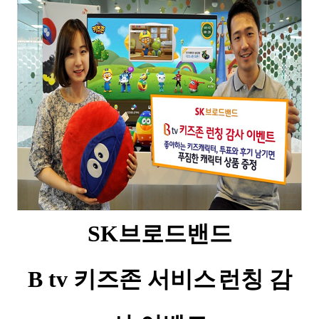
SK
브로드밴드
B tv
키즈존 서비스
런칭 감