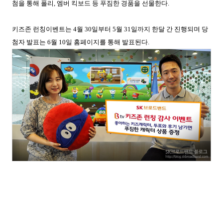
첨을 통해 폴리
,
엠버 킥보드 등 푸짐한 경품을 선물한다
.
키즈존 런칭이벤트는
4
월
30
일부터
5
월
31
일까지 한달 간 진행되며 당
첨자 발표는
6
월
10
일 홈페이지를 통해 발표된다
.