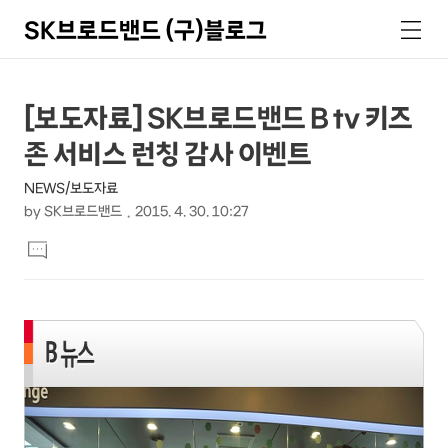
SK브로드밴드 (구)블로그
검
메
색
뉴
상
본
[보도자료] SK브로드밴드 B tv 키즈
문
세
존 서비스 런칭 감사 이벤트
제
컨
목
NEWS/보도자료
텐
by
SK브로드밴드
2015. 4. 30. 10:27
츠
본
댓
문
글
달
기