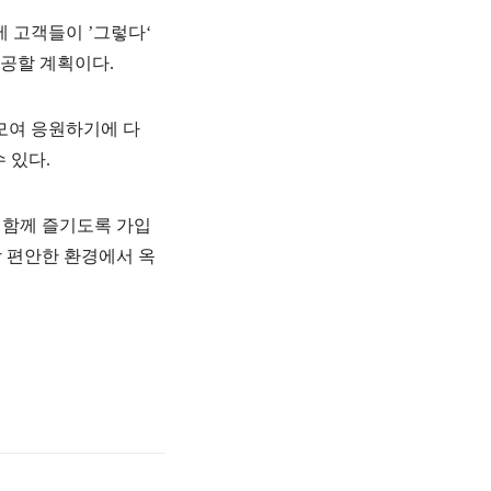
에
고객들이
’그렇다‘
공할
계획이다
.
모여
응원하기에
다
수
있다
.
함께
즐기도록
가입
장
편안한
환경에서
옥