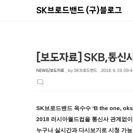
SK브로드밴드 (구)블로그
상
본
[보도자료] SKB,통
문
세
제
컨
NEWS/보도자료
by
SK브로드밴드
2018. 6. 19. 09:
본
목
텐
댓
문
글
츠
달
기
SK
브로드밴드 옥수수
‘
B the one, ok
2018
러시아월드컵을 통신사 관계없이
누구나 실시간과 다시보기로 시청 가능