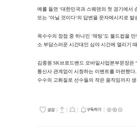
예를
들면
‘대한민국과
스웨덴의
첫
경기에서
또는
’아닐
것이다‘의
답변을
문자메시지로
발
옥수수의
장점
중
하나인
‘채팅’도
월드컵을
만
소
부담스러운
시간대인
심야
시간에
열리기
김종원
SK
브로드밴드
모바일사업본부문장은
통신사
관계없이
시청하는
이벤트를
마련했다
.
수수의
고화질로
선수들의
작은
움직임까지
생
구독하기
공감