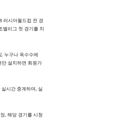
8
러시아월드컵
전
경
조별리그
첫
경기를
치
도
누구나
옥수수에
션만
설치하면
회원가
로
실시간
중계하며
,
실
선정
,
해당
경기를
시청