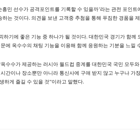
손흥민
선수가
공격포인트를
기록할
수
있을까’라는
관전
포인트
송하는
것이다
.
의견을
보낸
고객
중
추첨을
통해
푸짐한
경품을
제
끽하기에
좋은
기능
중
하나가
될
것이다
.
대한민국
경기가
함께
때문에
옥수수의
채팅
기능을
이용해
함께
응원하는
기분을
느낄
“옥수수가
제공하는
러시아
월드컵
중계를
대한민국
국민
모두와
시간이나
장소뿐만
아니라
통신사에
구애
받지
않고
누구나
가
생하게
즐길
수
있을
것”이라고
말했다
.