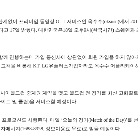
관계없이
프리미엄
동영상
OTT
서비스인
옥수수
(oksusu)
에서
201
다고
17
일
밝혔다
.
대한민국은
18
일
오후
9
시
(
한국시간
)
스웨덴과
함께
진행하는데
가입
통신사에
상관없이
회원
가입을
하지
않아
고객을
비롯해
KT, LG
유플러스
가입자라도
옥수수
어플리케이
러시아월드컵
중계권
계약을
맺고
월드컵
전
경기를
최신
고화질
라이트
및
클립
)
을
서비스할
예정이다
.
트
프로모션도
시행된다
.
매일
‘오늘의
경기
(Match of the Day)
’를
문자메시지
(1688-8958,
정보이용료
무료
)
로
받을
예정이다
.