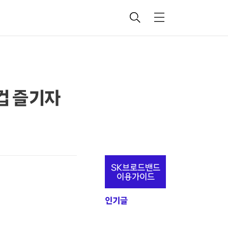
검
메
색
뉴
컵 즐기자
추
SK브로드밴드
가
이용가이드
정
인기글
보