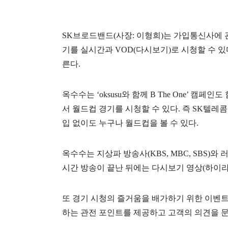
SK
브로드밴드
(
사장
:
이형희
)
는
가입통신사에
기를
실시간과
VOD(
다시보기
)
로
시청할
수
있
른다
.
옥수수는
‘
oksusu
와
함께
B The One
’ 캠페인도
서
월드컵
경기를
시청할
수
있다
.
즉
SK
텔레콤
입
없이도
누구나
월드컵을
볼
수
있다
.
옥수수는
지상파
방송사
(KBS, MBC, SBS)
와
시간
방송이
끝난
뒤에는
다시보기
영상
(
하이
또
경기
시청의
즐거움을
배가하기
위한
이벤
하는
관전
포인트를
제공하고
고객의
의견을