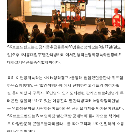
SK
브로드밴드는
신청자
중
추첨을
통해
60
명을
선정해
오는
9
월
17
일
(
일요
일
)
오후
3
시
홍대입구
‘빨간책방
카페’에서
진행되는
영화당
녹화현장에
초
대하고
기념품도
증정할
계획이다
.
특히
이번
공개녹화는
<B tv
영화캠프
>
를
통해
협업했던
출판사
위즈덤
하우스의
홍대입구
‘빨간책방
카페’에서
진행하여
고객들의
참여가
훨
씬
용이해졌다
.
구독자
10
만
명의
인기
도서관련
팟캐스트로
4
년
넘게
두
터운
팬
층을
확보하고
있는
‘이동진의
빨간책방’과
B tv
영화당의
만남
은
영화와
문학을
사랑하는
이들이라면
관심을
가져볼
반가운
이벤트다
.
SK
브로드밴드는
‘
B tv
영화당·빨간책방
공개녹화’를
시작으로
책
외에
도
다양한
문화
콘텐츠들과의
콜라보를
확대
고객과
보다
친밀하게
소통
해
나갈
계획이다
.