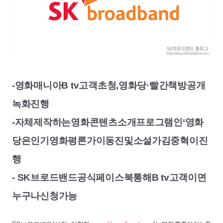
-
영화
매니아
B tv
고객
초청
,
영화당·빨간책방
공개
녹화
진행
-
자체
제작하는
영화
콘텐츠
소개
프로그램인
‘영화
당은
인기
영화
평론가
이동진
및
소설가
김중혁이
진
행
-
SK
브로드밴드
공식
페이스북
통해
B tv
고객이면
누구나
신청
가능