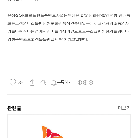
윤상철
SK
브로드밴드
콘텐트사업본부장은
“
B tv
영화당·빨간책방
공개녹
화는
고객의
니즈를
반영해
문화의
중심인
홍대입구에서
고객과의
소통의
자
리를
마련한다는
점에서
의미를
가지며
앞으로도
온스크린의
한계를
넘어
다
양한
콘텐츠로
고객들을
만날
계획”이라고
말했다
.
구독하기
공감
관련글
더보기