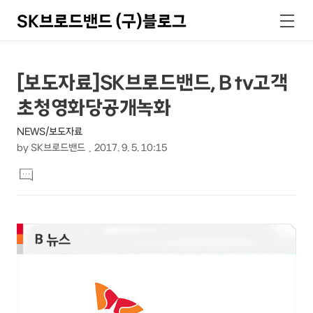
SK브로드밴드 (구)블로그
검
메
색
뉴
상
본
[보도자료]SK브로드밴드, B tv고객
문
세
초청영화당공개녹화
제
컨
목
NEWS/보도자료
텐
by
SK브로드밴드
2017. 9. 5. 10:15
츠
본
댓
문
글
달
기