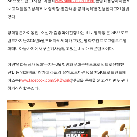
SK
브로드밴드
(
사장
:
이형희
www.skbroadband.com
)
는
영화를
좋아하는
B
tv
고객들을
초청해
‘
B tv
영화당·빨간책방
공개
녹화’를
진행한다고
31
일
밝
혔다
.
영화평론가
이동진
,
소설가
김중혁이
진행하는
‘
B tv
영화당’은
SK
브로드
밴드가
지난
2015
년
5
월부터
자체
제작하고
있는
영화
추천
프로그램으로
영
화
매니아들
사이에서
꾸준히
사랑
받고
있는
B tv
대표
콘텐츠이다
.
이번
‘영화당
공개녹화’는
지난
3
월
첫
번째
문화콘텐츠
프로젝트로
진행했
던
‘
B tv
영화캠프’ 참가고객들의
요청으로
마련됐으며
SK
브로드밴드
페
이스북
(
www.facebook.com/SKBworld
)
댓글을
통해
B tv
고객이면
누구나
참가신청
할
수
있다
.