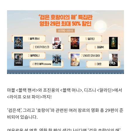
마블
<
블랙 팬서
>
와 조진웅의
<
블랙 머니
>,
디즈니
<
알라딘
>
에서
<
라이프 오브 파이
>
까지
!
‘
검은색
’,
그리고
‘
호랑이
’
와 관련된 여러 장르의 영화 총
29
편이 준
비되어 있습니다
.
여유로운 설 연휴
,
영화 한 편이 생각나신다면
‘
검은 호랑이의 해
’