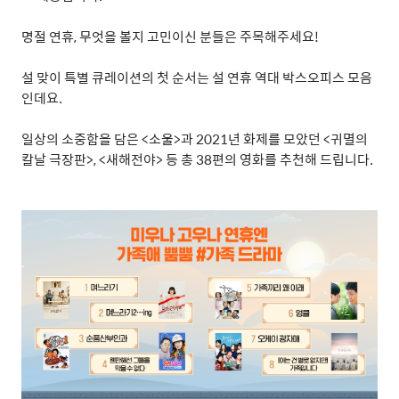
명절 연휴
,
무엇을 볼지 고민이신 분들은 주목해주세요
!
설 맞이 특별 큐레이션의 첫 순서는 설 연휴 역대 박스오피스 모음
인데요
.
일상의 소중함을 담은
<
소울
>
과
2021
년 화제를 모았던
<
귀멸의
칼날 극장판
>, <
새해전야
>
등 총
38
편의 영화를 추천해 드립니다
.