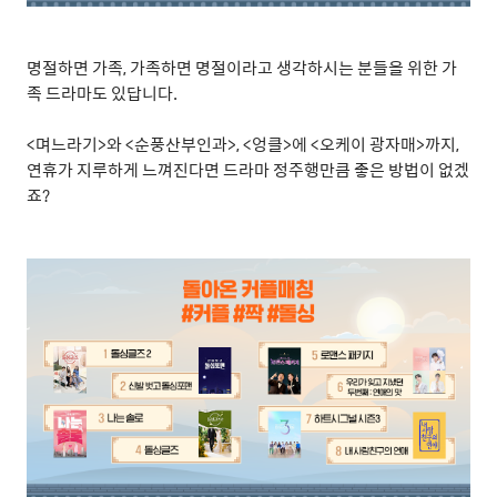
명절하면 가족
,
가족하면 명절이라고 생각하시는 분들을 위한 가
족 드라마도 있답니다
.
<
며느라기
>
와
<
순풍산부인과
>, <
엉클
>
에
<
오케이 광자매
>
까지
,
연휴가 지루하게 느껴진다면 드라마 정주행만큼 좋은 방법이 없겠
죠
?