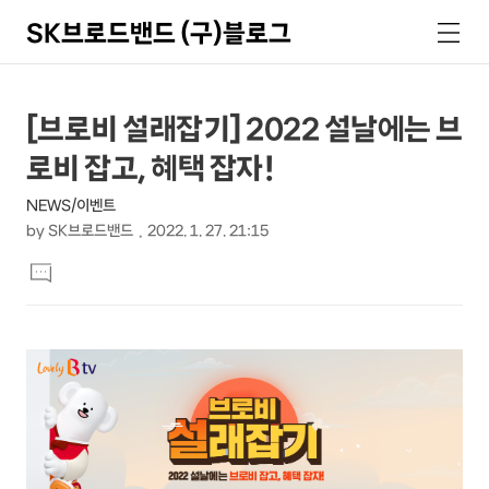
SK브로드밴드 (구)블로그
검
메
색
뉴
상
본
[브로비 설래잡기] 2022 설날에는 브
문
세
로비 잡고, 혜택 잡자!
제
컨
목
NEWS/이벤트
텐
by
SK브로드밴드
2022. 1. 27. 21:15
츠
본
댓
문
글
달
기