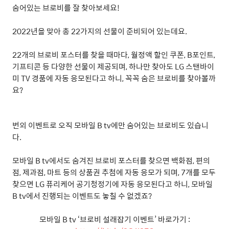
숨어있는 브로비를 잘 찾아보세요
!
2022
년을 맞아 총
22
가지의 선물이 준비되어 있는데요
.
22
개의 브로비 포스터를 찾을 때마다
,
월정액 할인 쿠폰
, B
포인트
,
기프티콘 등 다양한 선물이 제공되며
,
하나만 찾아도
LG
스탠바이
미
TV
경품에 자동 응모된다고 하니
,
꼭꼭 숨은 브로비를 찾아볼까
요
?
번외 이벤트로 오직 모바일
B tv
에만 숨어있는 브로비도 있습니
다
.
모바일
B tv
에서도 숨겨진 브로비 포스터를 찾으면 백화점
,
편의
점
,
제과점
,
마트 등의 상품권 추첨에 자동 응모가 되며
, 7
개를 모두
찾으면
LG
퓨리케어 공기청정기에 자동 응모된다고 하니
,
모바일
B tv
에서 진행되는 이벤트도 놓칠 수 없겠죠
?
모바일
B tv ‘
브로비 설래잡기 이벤트
’
바로가기
: