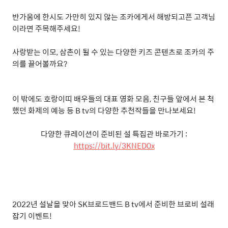
반가움에 한시도 가만히 있지 않는 조카에게서 해방되고픈 고객님
이라면 주목해주세요
!
사랑받는 이모
,
삼촌이 될 수 있는 다양한 키즈 콘텐츠로 조카의 주
의를 끌어볼까요
?
이 밖에도 호랑이띠 배우들의 대표 영화 모음
,
친구들 앞에서 본 척
했던 화제의 예능 등
B tv
의 다양한 추천작들을 만나보세요
!
다양한 큐레이션이 준비된 설 특집관 바로가기
:
https://bit.ly/3KNED0x
2022
년 설날을 맞아
SK
브로드밴드
B tv
에서 준비한 브로비 설래
잡기 이벤트
!