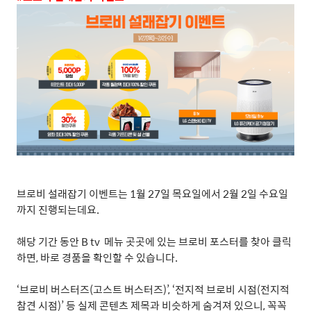
브로비 설래잡기 이벤트는
1
월
27
일 목요일에서
2
월
2
일 수요일
까지 진행되는데요
.
해당 기간 동안
B tv
메뉴 곳곳에 있는 브로비 포스터를 찾아 클릭
하면
,
바로 경품을 확인할 수 있습니다
.
‘
브로비 버스터즈
(
고스트 버스터즈
)’, ‘
전지적 브로비 시점
(
전지적
참견 시점
)’
등 실제 콘텐츠 제목과 비슷하게 숨겨져 있으니
,
꼭꼭