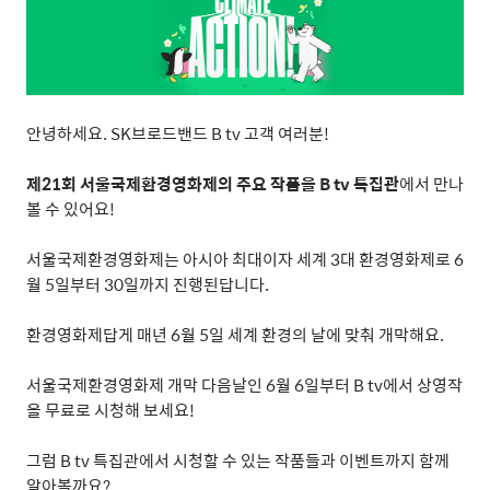
안녕하세요
. SK
브로드밴드
B tv
고객 여러분
!
제
21
회 서울국제환경영화제의 주요 작품을
B tv
특집관
에서 만나
볼 수 있어요
!
서울국제환경영화제는 아시아 최대이자 세계
3
대 환경영화제로
6
월
5
일부터
30
일까지 진행된답니다
.
환경영화제답게 매년
6
월
5
일 세계 환경의 날에 맞춰 개막해요
.
서울국제환경영화제 개막 다음날인
6
월
6
일부터
B tv
에서 상영작
을 무료로 시청해 보세요
!
그럼
B tv
특집관에서 시청할 수 있는 작품들과 이벤트까지 함께
알아볼까요
?