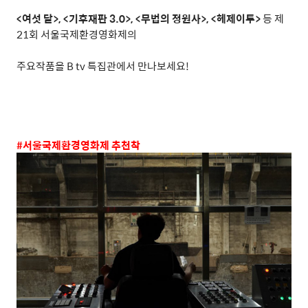
<
여섯 달
>, <
기후재판
3.0>, <
무법의 정원사
>, <
헤제이투
>
등 제
21
회 서울국제환경영화제의
주요작품을
B tv
특집관에서 만나보세요
!
#
서울국제환경영화제 추천착