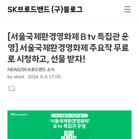
SK브로드밴드 (구)블로그
검
메
색
뉴
상
본
[서울국제환경영화제 B tv 특집관 운
문
세
영] 서울국제환경영화제 주요작 무료
제
컨
목
로 시청하고, 선물 받자!
텐
NEWS/SK브로드밴드 소식
츠
by
skbd
2024. 6. 6. 17:00
본
댓
문
글
달
기