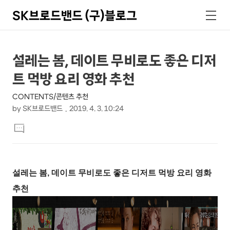
SK브로드밴드 (구)블로그
검
메
색
뉴
상
본
설레는 봄, 데이트 무비로도 좋은 디저
문
세
트 먹방 요리 영화 추천
제
컨
목
CONTENTS/콘텐츠 추천
텐
by
SK브로드밴드
2019. 4. 3. 10:24
츠
본
댓
문
글
달
기
설레는 봄, 데이트 무비로도 좋은 디저트 먹방 요리 영화
추천