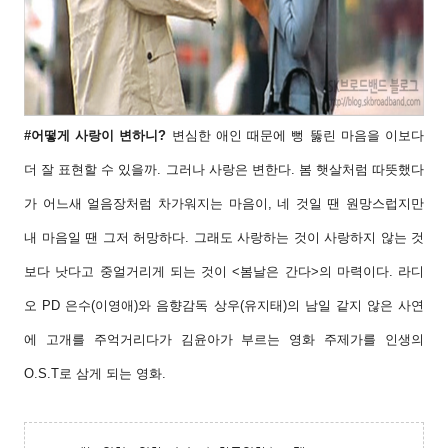
#어떻게 사랑이 변하니?
변심한 애인 때문에
뻥 뚫린 마음을 이보다
더 잘 표현할 수 있을까.
그러나 사랑은 변한다. 봄 햇살처럼 따뜻했다
가
어느새 얼음장처럼 차가워지는 마음이, 네 것일
땐 원망스럽지만
내 마음일 땐 그저 허망하다.
그래도 사랑하는 것이 사랑하지 않는 것
보다 낫
다고 중얼거리게 되는 것이 <봄날은 간다>의 마
력이다. 라디
오 PD 은수(이영애)와 음향감독 상
우(유지태)의 남일 같지 않은 사연
에 고개를 주
억거리다가 김윤아가 부르는 영화 주제가를 인
생의
O.S.T로 삼게 되는 영화.