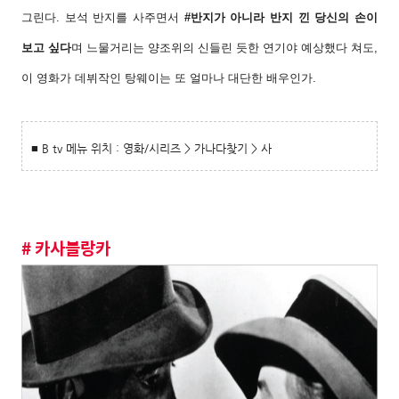
그린다.
보석 반지를 사주면서
#반지가 아니라 반지 낀
당신의 손이
보고 싶다
며 느물거리는 양조위의
신들린 듯한 연기야 예상했다 쳐도,
이 영화가
데뷔작인 탕웨이는 또 얼마나 대단한 배우인가.
■ B tv 메뉴 위치 : 영화/시리즈 > 가나다찾기 > 사
# 카사블랑카