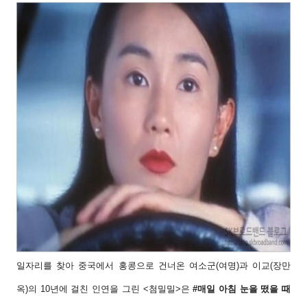
일자리를 찾아 중국에서 홍콩으로 건너온 여소
군(여명)과 이교(장만
옥)의 10년에 걸친 인연을
그린 <첨밀밀>은
#매일 아침 눈을 떴을 때