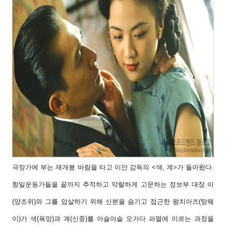
극장가에 부는 재개봉 바람을 타고 이안 감독
의 <색, 계>가 돌아왔다.
항일운동가들을 끝까지
추적하고 악랄하게 고문하는 정보부 대장 이
(양
조위)와 그를 암살하기 위해 신분을 숨기고 접
근한 왕치아즈(탕웨
이)가 색(욕망)과 계(신중)를
아슬아슬 오가다 파멸에 이르는 과정을