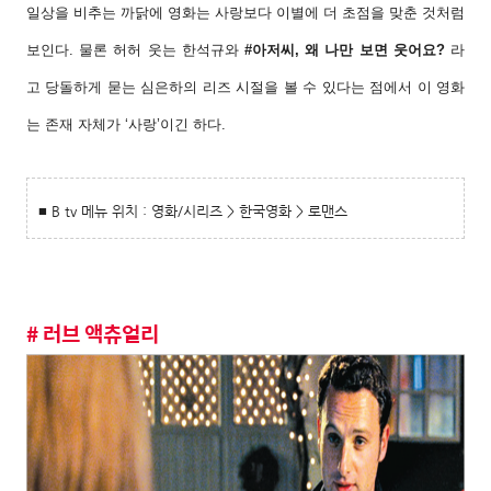
일상을 비추는 까닭에 영화는
사랑보다 이별에 더 초점을 맞춘 것처럼
보인다.
물론 허허 웃는 한석규와
#아저씨, 왜 나만 보
면 웃어요?
라
고 당돌하게 묻는 심은하의 리즈
시절을 볼 수 있다는 점에서 이 영화
는 존재 자
체가 ‘사랑’이긴 하다.
■ B tv 메뉴 위치 : 영화/시리즈 > 한국영화 > 로맨스
# 러브 액츄얼리