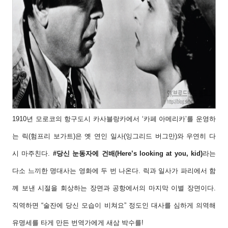
1910년 모로코의 항구도시 카사블랑카에서 ‘카
페 아메리카’를 운영하
는 릭(험프리 보가트)은
옛 연인 일사(잉그리드 버그만)와 우연히 다
시
마주친다.
#당신 눈동자에 건배(Here’s looking
at you, kid)
라는
다소 느끼한 명대사는 영화에
두 번 나온다. 릭과 일사가 파리에서 함
께 보낸
시절을 회상하는 장면과 공항에서의 마지막 이
별 장면이다.
직역하면 “술잔에 당신 모습이 비
쳐요” 정도인 대사를 심하게 의역해
유명세를
타게 만든 번역가에게 새삼 박수를!