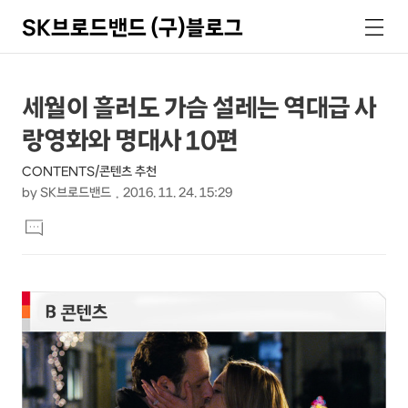
SK브로드밴드 (구)블로그
검
메
색
뉴
상
본
세월이 흘러도 가슴 설레는 역대급 사
문
세
랑영화와 명대사 10편
제
컨
목
CONTENTS/콘텐츠 추천
텐
by
SK브로드밴드
2016. 11. 24. 15:29
츠
본
댓
문
글
달
기