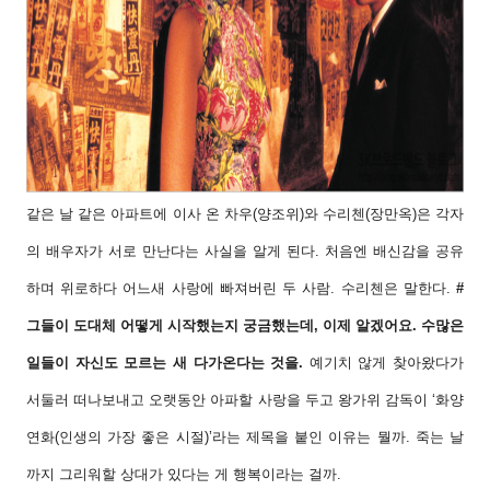
같은 날 같은 아파트에 이사 온 차우(양조위)와
수리첸(장만옥)은 각자
의 배우자가 서로 만난다
는 사실을 알게 된다. 처음엔 배신감을 공유
하
며 위로하다 어느새 사랑에 빠져버린 두 사람.
수리첸은 말한다.
#
그들이 도대체 어떻게 시작
했는지 궁금했는데, 이제 알겠어요. 수많은
일
들이 자신도 모르는 새 다가온다는 것을.
예기
치 않게 찾아왔다가
서둘러 떠나보내고 오랫동
안 아파할 사랑을 두고 왕가위 감독이 ‘화양
연
화(인생의 가장 좋은 시절)’라는 제목을 붙인 이
유는 뭘까. 죽는 날
까지 그리워할 상대가 있다
는 게 행복이라는 걸까.