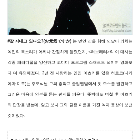
#잘 지내고 있나요?(お元気ですか)
눈 덮인 산
을 향해 연달아 외치는
여인의 목소리가 어찌나
간절하게 들렸던지, <러브레터>의 이 대사는
각
종 패러디물을 양산하고 코미디 프로그램 소재
로도 쓰이며 영화보
다 더 유명해졌다. 2년 전 사
랑하는 연인 이츠키를 잃은 히로코(나카
야마
미호)는 추모식날 그의 중학교 졸업앨범에서 옛
주소를 발견하고
그리운 마음에 안부를 묻는 편
지를 띄운다. 뜻밖에도 며칠 후 이츠키
의 답장
을 받는데, 알고 보니 그와 같은 이름을 가진 여
자 동창이 보낸
것이었다.