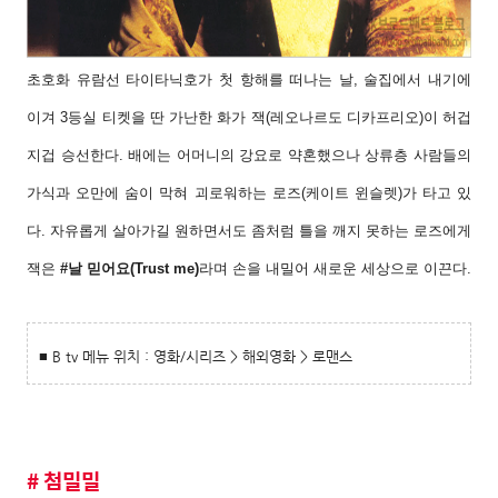
초호화 유람선 타이타닉호가 첫 항해를 떠나는
날, 술집에서 내기에
이겨 3등실 티켓을 딴 가난
한 화가 잭(레오나르도 디카프리오)이 허겁
지겁
승선한다. 배에는 어머니의 강요로 약혼했으나
상류층 사람들의
가식과 오만에 숨이 막혀 괴로
워하는 로즈(케이트 윈슬렛)가 타고 있
다. 자유
롭게 살아가길 원하면서도 좀처럼 틀을 깨지 못
하는 로즈에게
잭은
#날 믿어요(Trust me)
라며
손을 내밀어 새로운 세상으로 이끈다.
■ B tv 메뉴 위치 : 영화/시리즈 > 해외영화 > 로맨스
# 첨밀밀