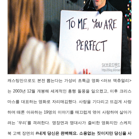
캐스팅만으로도 본전 뽑는다는 가성비 초특급
영화 <러브 액츄얼리>
는 2003년 12월 개봉해 세
계적인 흥행 돌풍을 일으켰고, 이후 크리스
마스
를 대표하는 영화로 자리매김했다. 사랑을 기다
리고 뜨겁게 사랑
하며 때론 아파하는 19명의 이
야기를 매끄럽게 엮어 사랑하며 살아가
려는 ‘우
리’를 격려한다. 명장면과 명대사가 즐비한 영화
지만 스케치
북 고백 장면의
#내게 당신은 완벽해
요. 소용없는 짓이지만 당신을 사