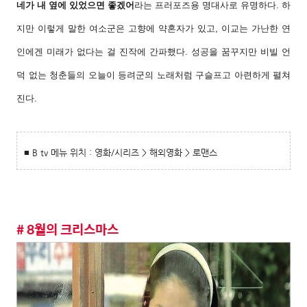
네가
내 옆에 있었으면 좋겠어
라는 프러포즈용 명대
사로 유명하다. 하
지만 이렇게 말한 여소군은 고
향에 약혼자가 있고, 이교는 가난한 연
인에겐
미래가 없다는 걸 진작에 간파했다. 성공을 꿈
꾸지만 비빌 언
덕 없는 청춘들의 오늘이 등려군
의 노래처럼 구슬프고 아련하게 펼쳐
진다.
■ B tv 메뉴 위치 : 영화/시리즈 > 해외영화 > 로맨스
# 8월의 크리스마스