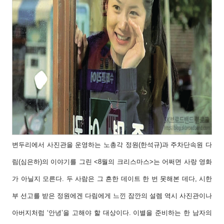
변두리에서 사진관을 운영하는 노총각 정원(한
석규)과 주차단속원 다
림(심은하)의 이야기를
그린 <8월의 크리스마스>는 어쩌면 사랑 영화
가
아닐지 모른다. 두 사람은 그 흔한 데이트 한 번
못해본 데다, 시한
부 선고를 받은 정원에겐 다림
에게 느낀 잠깐의 설렘 역시 사진관이나
아버지
처럼 ‘안녕’을 고해야 할 대상이다. 이별을 준비
하는 한 남자의