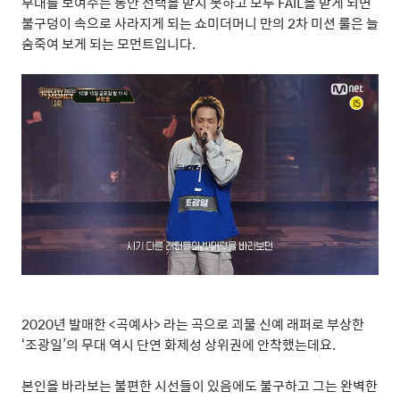
무대를 보여주는 동안 선택을 받지 못하고 모두
FAIL
을 받게 되면
불구덩이 속으로 사라지게 되는 쇼미더머니 만의
2
차 미션 룰은 늘
숨죽여 보게 되는 모먼트입니다
.
2020
년 발매한
<
곡예사
>
라는 곡으로 괴물 신예 래퍼로 부상한
‘
조광일
’
의 무대 역시 단연 화제성 상위권에 안착했는데요
.
본인을 바라보는 불편한 시선들이 있음에도 불구하고 그는 완벽한