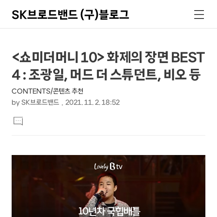
SK브로드밴드 (구)블로그
검
메
색
뉴
상
본
<쇼미더머니 10> 화제의 장면 BEST
문
세
4 : 조광일, 머드 더 스튜던트, 비오 등
제
컨
목
CONTENTS/콘텐츠 추천
텐
by
SK브로드밴드
2021. 11. 2. 18:52
츠
본
댓
문
글
달
기