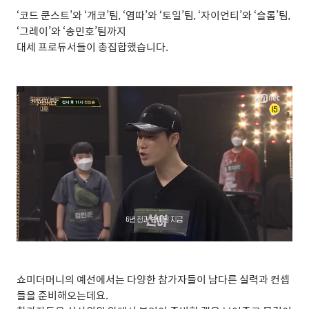
‘
코드 쿤스트
’
와
‘
개코
’
팀
, ‘
염따
’
와
‘
토일
’
팀
, ‘
자이언티
’
와
‘
슬롬
’
팀
,
‘
그레이
’
와
‘
송민호
’
팀까지
대세 프로듀서들이 총집합했습니다
.
쇼미더머니의 예선에서는 다양한 참가자들이 남다른 실력과 컨셉
들을 준비해오는데요
.