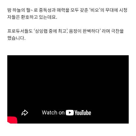
밤 하늘의 펄
~
로 중독성과 매력을 모두 갖춘
‘
비오
’
의 무대에 시청
자들은 환호하고 있는데요
.
프로듀서들도
‘
싱잉랩 중에 최고
’,
음정이 완벽하다
’
라며 극찬을
했습니다
.