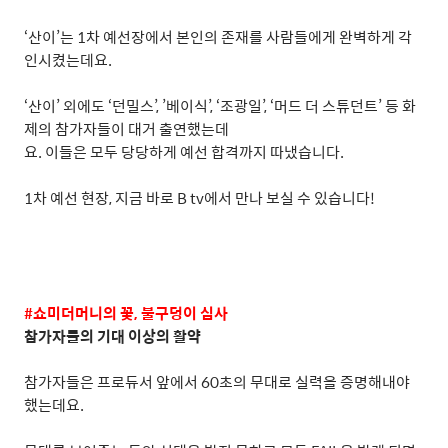
‘
산이
’
는
1
차 예선장에서 본인의 존재를 사람들에게 완벽하게 각
인시켰는데요
.
‘
산이
’
외에도
‘
던밀스
’, ’
베이식
’, ‘
조광일
’, ‘
머드 더 스튜던트
’
등 화
제의 참가자들이 대거 출연했는데
요
.
이들은 모두 당당하게 예선 합격까지 따냈습니다
.
1
차 예선 현장
,
지금 바로
B tv
에서 만나 보실 수 있습니다
!
#
쇼미더머니의 꽃
,
불구덩이 심사
참가자들의 기대 이상의 활약
참가자들은 프로듀서 앞에서
60
초의 무대로 실력을 증명해내야
했는데요
.