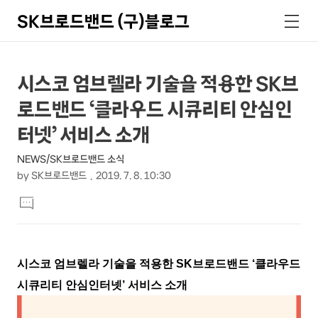
SK브로드밴드 (구)블로그
검
메
색
뉴
상
본
시스코 엄브렐라 기술을 적용한 SK브
문
세
로드밴드 ‘클라우드 시큐리티 안심인
제
컨
목
터넷’ 서비스 소개
텐
NEWS/SK브로드밴드 소식
츠
by
SK브로드밴드
2019. 7. 8. 10:30
본
댓
문
글
달
기
시스코 엄브렐라 기술을 적용한 SK브로드밴드 ‘클라우드
시큐리티 안심인터넷’ 서비스 소개