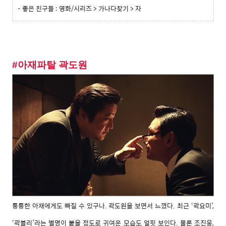
-
좋은 친구들
: 영화/시리즈 > 가나다찾기 > 자
#아재파탈 곽도원
퉁퉁한 아재에게도 빠질 수 있구나. 곽도원을 보면서 느꼈다. 최근 ‘곽요미’,
‘곽블리’라는 별명이 붙을 정도로 귀여운 모습도 얼핏 보인다. 물론 조진웅,