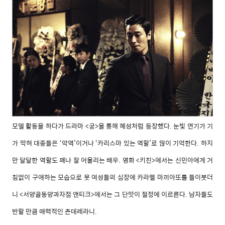
모델 활동을 하다가 드라마 <궁>을 통해 혜성처럼 등장했다. 눈빛 연기가 기
가 막혀 대중들은 ‘악역’이거나 ‘카리스마 있는 역할’로 많이 기억한다. 하지
만 달달한 역할도 꽤나 잘 어울리는 배우. 영화 <키친>에서는 신민아에게 거
침없이 구애하는 모습으로 뭇 여성들의 심장에 카라멜 마끼아또를 들이붓더
니 <서양골동양과자점 앤티크>에서는 그 단맛이 절정에 이르른다. 남자들도
반할 만큼 매력적인 츤데레라니.