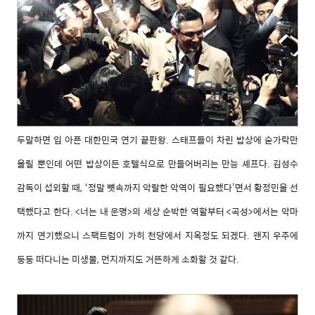
두말하면 입 아픈 대한민국 연기 끝판왕. 스태프들이 차린 밥상에 숟가락만
올릴 뿐인데 어떤 밥상이든 호텔식으로 만들어버리는 만능 셰프다. 김성수
감독이 섭외할 때, ‘정말 뼛속까지 악랄한 악역이 필요했다’면서 황정민을 선
택했다고 한다. <너는 내 운명>의 세상 순박한 역할부터 <곡성>에서는 악마
까지 연기했으니 스팩트럼이 가히 천당에서 지옥정도 되겠다. 왠지 우주에
둥둥 떠다니는 미생물, 먼지까지도 거뜬하게 소화할 것 같다.