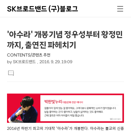
SK브로드밴드 (구)블로그
검
메
색
뉴
상
본
'아수라' 개봉기념 정우성부터 황정민
문
세
까지, 출연진 파헤치기
제
컨
목
CONTENTS/콘텐츠 추천
텐
by
SK브로드밴드
2016. 9. 29. 19:09
츠
본
댓
문
글
달
기
2016년 하반기 최고의 기대작 ‘아수라’가 개봉한다. 아수라는 불교의 신중