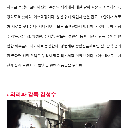
하나로 전쟁이 끊이지 않는 혼란의 세계에서 매일 같이 싸운다고 전해진다.
영화도 비슷하다. 아수라장이다. 삶을 위해 악인과 손을 잡고 그 안에서 서로
가 서로를 짓밟는다. 시나리오는 물론 출연진까지 빵빵하다. <비트>의 김성
수 감독, 정우성, 황정민, 주지훈, 곽도원, 정만식 등 어디선가 단독 주연을 할
법한 배우들이 떼거지로 등장한다. 명품배우 종합선물세트인 셈. 관객 평가
만 좋다면 천만 관객은 누워서 닭죽 먹기처럼 쉬워 보인다. <아수라>를 보기
전에 살짝 보면 더 감칠맛 날 만한 작품들을 모아봤다.
#의리파 감독 김성수