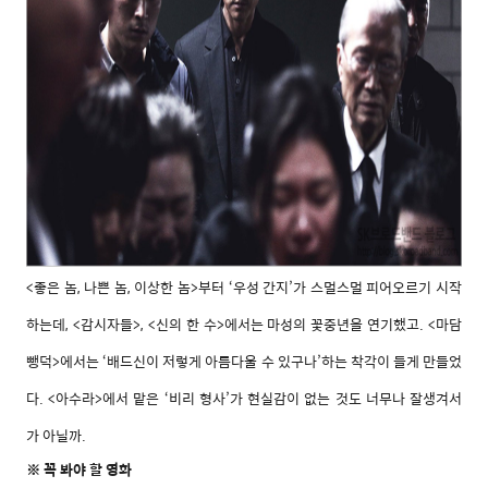
<좋은 놈, 나쁜 놈, 이상한 놈>부터 ‘우성 간지’가 스멀스멀 피어오르기 시작
하는데, <감시자들>, <신의 한 수>에서는 마성의 꽃중년을 연기했고. <마담
뺑덕>에서는 ‘배드신이 저렇게 아름다울 수 있구나’하는 착각이 들게 만들었
다. <아수라>에서 맡은 ‘비리 형사’가 현실감이 없는 것도 너무나 잘생겨서
가 아닐까.
꼭 봐야 할 영화
※