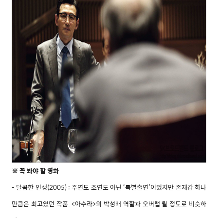
꼭 봐야 할 영화
※
- 달콤한 인생(2005) : 주연도 조연도 아닌 ‘특별출연’이었지만 존재감 하나
만큼은 최고였던 작품. <아수라>의 박성배 역할과 오버랩 될 정도로 비슷하