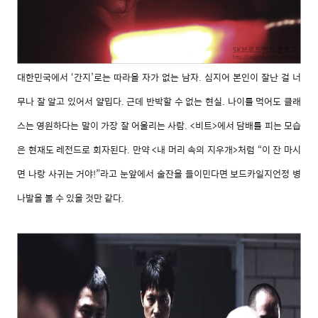
대한민국에서 ‘간지’로는 따라올 자가 없는 남자. 심지어 본인이 잘난 걸 너
무나 잘 알고 있어서 얄밉다. 근데 반박할 수 없는 현실. 나이를 먹어도 클래
스는 영원하다는 말이 가장 잘 어울리는 사람. <비트>에서 담배를 피는 모습
은 현재도 레전드로 회자된다. 만약 <내 머리 속의 지우개>처럼 “이 잔 마시
면 나랑 사귀는 거야!”라고 눈앞에서 술잔을 들이민다면 보드카일지언정 병
나발을 불 수 있을 것만 같다.