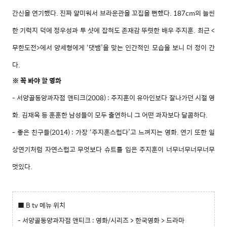
간신을 연기했다. 진짜 얄미워서 브라운관을 꼬집을 뻔했다. 187cm의 늘씬
한 기럭지 덕에 정우성과 투 샷에 잡혀도 존재감 뚜렷한 배우 주지훈. 최근 <
무한도전>에서 양세형에게 ‘댓뱀’을 맞는 인간적인 모습을 보니 더 정이 간
다.
꼭 봐야 할 영화
※
- 서양골동양과자점 앤티크(2008) : 주지훈이 유아인보다 잘나가던 시절 영
화. 김재욱 등 훈훈한 남성들이 모두 출연하니 그 어떤 과자보다 달콤하다.
- 좋은 친구들(2014) : 가장 ‘주지훈스럽다’고 느껴지는 영화. 연기 또한 일
상연기처럼 자연스럽고 무엇보다 슈트를 입은 주지훈이 너무너무너무너무
멋있다.
■ B tv 메뉴 위치
-
서양골동양과자점 앤티크
: 영화/시리즈 > 한국영화 > 드라마