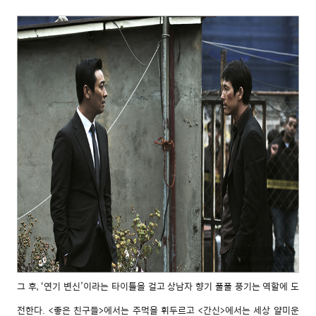
그 후, ‘연기 변신’이라는 타이틀을 걸고 상남자 향기 풀풀 풍기는 역할에 도
전한다. <좋은 친구들>에서는 주먹을 휘두르고 <간신>에서는 세상 얄미운