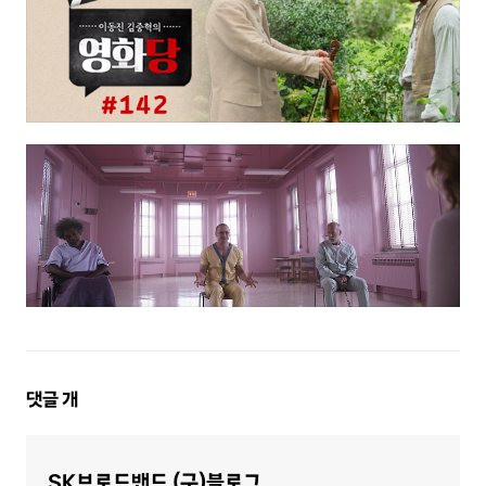
댓
댓글
개
글
영
SK브로드밴드 (구)블로그