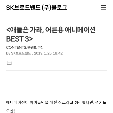
SK브로드밴드 (구)블로그
검
메
색
뉴
상
본
<애들은 가라, 어른용 애니메이션
문
세
BEST 3>
제
컨
목
CONTENTS/콘텐츠 추천
텐
by
SK브로드밴드
2019. 1. 25. 18:42
츠
본
댓
문
글
달
기
애니메이션이 아이들만을 위한 장르라고 생각했다면, 경기도
오산!