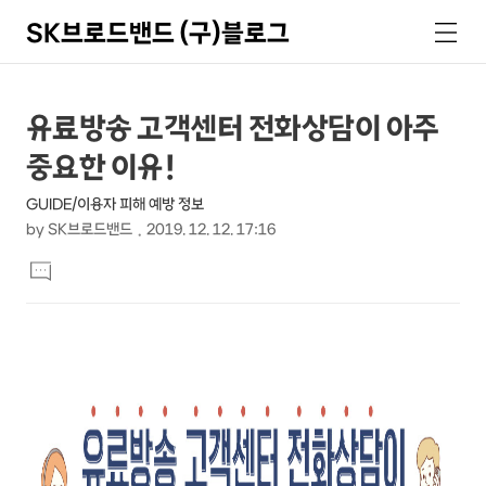
SK브로드밴드 (구)블로그
검
메
색
뉴
상
본
유료방송 고객센터 전화상담이 아주
문
세
중요한 이유!
제
컨
목
GUIDE/이용자 피해 예방 정보
텐
by
SK브로드밴드
2019. 12. 12. 17:16
츠
본
댓
문
글
달
기