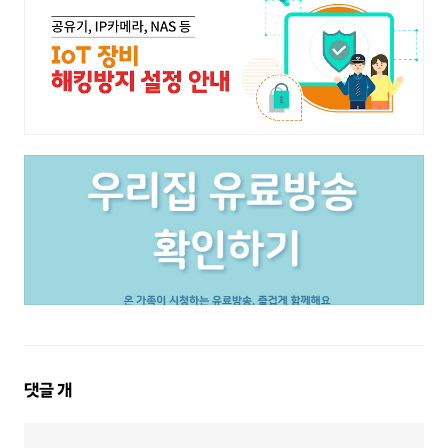
댓
댓글
개
글
영