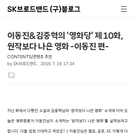
SK브로드밴드 (구)블로그
검
메
색
뉴
상
본
이동진&김중혁의 '영화당' 제 10화,
문
세
원작보다 나은 영화 -이동진 편-
제
컨
목
CONTENTS/콘텐츠 추천
텐
by
SK브로드밴드
2016. 7. 19. 17:34
츠
본
댓
문
글
달
기
지난 화에서 다뤘던 소설과 김중혁님의 '원작보다 나은 영화' 소개에 이어 오
늘은 영화평론가 이동진님이 소개하는 '원작보다 나은 영화'를 살펴보려고
합니다. 다들 엄청 기대하고 계셨죠? :) 이동진님은 멜로, 공포, SF, 이렇게 다