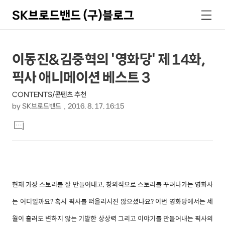
SK브로드밴드 (구)블로그
검
메
색
뉴
상
본
이동진&김중혁의 '영화당' 제 14화,
문
세
픽사 애니메이션 베스트 3
제
컨
목
CONTENTS/콘텐츠 추천
텐
by
SK브로드밴드
2016. 8. 17. 16:15
츠
본
댓
문
글
달
기
현재 가장 스토리를 잘 만들어내고, 창의적으로 스토리를 꾸려나가는 영화사
는 어디일까요? 혹시 픽사를 떠올리시진 않으셨나요? 이번 영화당에서는 세
월이 흘러도 변하지 않는 기발한 상상력 그리고 이야기를 만들어내는 픽사의