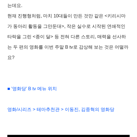
는데요
.
현재 진행형처럼
,
마치
10
대들이 만든 것만 같은
<
키리시마
가 동아리 활동을 그만둔대
>,
작은 실수로 시작된 연쇄적인
타락을 그린
<
종이 달
>
등 전혀 다른 스토리
,
매력을 선사하
는 두 편의 영화를 이번 주말
B tv
로 감상해 보는 것은 어떨까
요
?
■ '영화당' B tv 메뉴 위치
영화/시리즈 > 테마추천관 > 이동진, 김중혁의 영화당