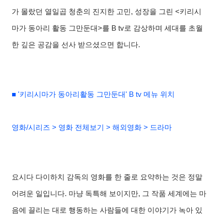
가 몰랐던 열일곱 청춘의 진지한 고민
,
성장을 그린
<
키리시
마가 동아리 활동 그만둔대
>
를
B tv
로 감상하며 세대를 초월
한 깊은 공감을 선사 받으셨으면 합니다
.
■ '키리시마가 동아리활동 그만둔대' B tv 메뉴 위치
영화/시리즈 > 영화 전체보기 > 해외영화 > 드라마
요시다 다이하치 감독의 영화를 한 줄로 요약하는 것은 정말
어려운 일입니다
.
마냥 독특해 보이지만
,
그 작품 세계에는 마
음에 끌리는 대로 행동하는 사람들에 대한 이야기가 녹아 있