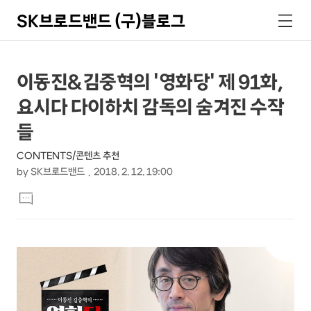
SK브로드밴드 (구)블로그
검
메
색
뉴
상
본
이동진&김중혁의 '영화당' 제 91화,
문
세
요시다 다이하치 감독의 숨겨진 수작
제
컨
목
들
텐
CONTENTS/콘텐츠 추천
츠
by
SK브로드밴드
2018. 2. 12. 19:00
본
댓
문
글
달
기