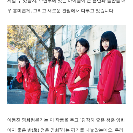
체할 수 있을지
,
주변부에 있는 아이들이 큰 혼란과 불안을 매
우 흥미롭게
,
그리고 새로운 관점에서 다루고 있습니다
이동진 영화평론가는 이 작품을 두고
“
굉장히 좋은 청춘 영화
이자 좋은 반
(
反
)
청춘 영화
”
라는 평가를 내놓았는데요
.
우리