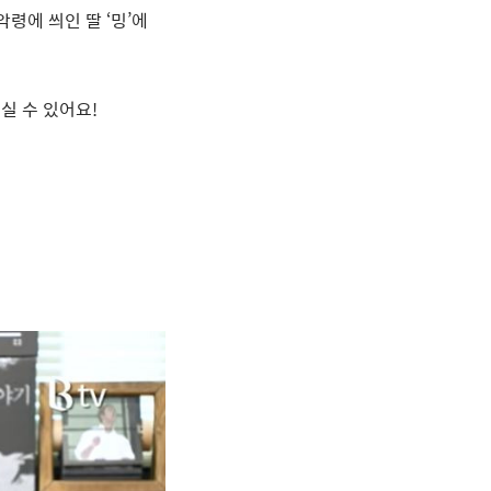
악령에 씌인 딸
‘
밍
’
에
실 수 있어요
!