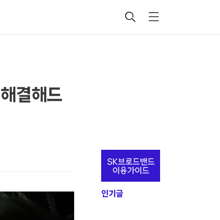
검
메
색
뉴
을 해결해드
추
SK브로드밴드
가
이용가이드
정
인기글
보