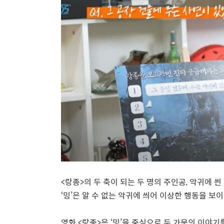
<
랑종
>
의 두 축이 되는 두 명의 주인공
,
악귀에 씐
‘
밍
’
은 알 수 없는 악귀에 씌어 이상한 행동을 보
영화
<
랑종
>
은
‘
밍
’
을 중심으로 두 가문의 이야기