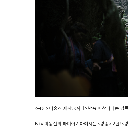
<
곡성
>
나홍진 제작
, <
셔터
>
반종 피산다나쿤 감독
B tv 이동진의 파이아키아에서는
<
랑종
> 2
편
! <