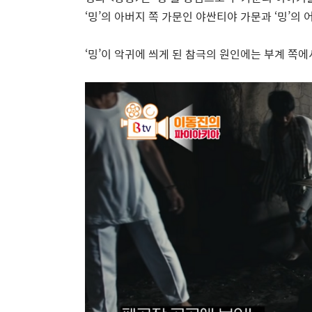
‘
밍
’
의 아버지 쪽 가문인 야싼티야 가문과
‘
밍
’
의 
‘
밍
’
이 악귀에 씌게 된 참극의 원인에는 부계 쪽에