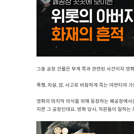
그중 공장 건물은 부계 쪽과 관련된 사건이자 영
폭행
,
자살
,
암
,
사고로 비참하게 죽는 야싼티야 가
영화의 마지막 의식을 위해 등장하는 폐공장에서는
지른 그 공장인데요
.
방화 당시, 직원들이 일하는