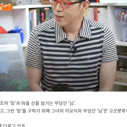
 조카
‘
밍
’
과 마을 신을 섬기는 무당인
‘
님
’.
이고
,
그런
‘
밍
’
을 구하기 위해 그녀의 이모이자 무당인
‘
님
’
은 고군분투
를 다루고 있죠.