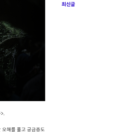
최신글
종
>.
 오해를 풀고 궁금증도