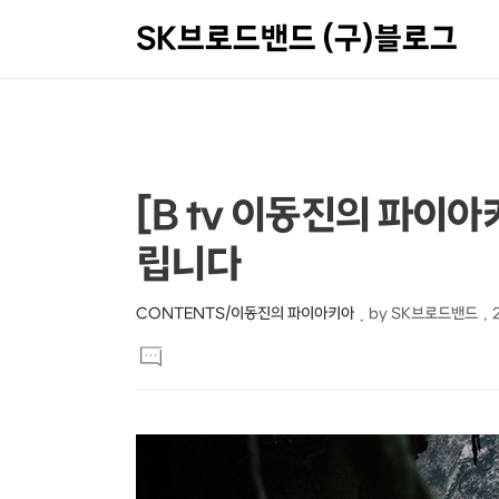
SK브로드밴드 (구)블로그
상
본
[B tv 이동진의 파이
문
세
립니다
제
컨
목
텐
CONTENTS/이동진의 파이아키아
by
SK브로드밴드
본
츠
댓
문
글
달
기