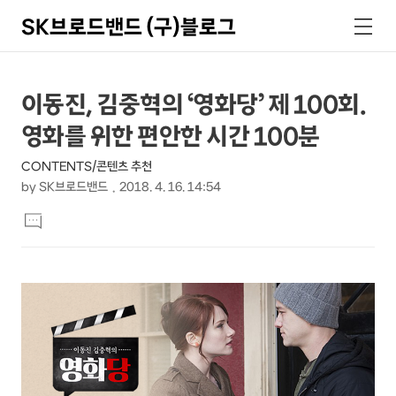
SK브로드밴드 (구)블로그
검
메
색
뉴
상
본
이동진, 김중혁의 ‘영화당’ 제 100회.
문
세
영화를 위한 편안한 시간 100분
제
컨
목
CONTENTS/콘텐츠 추천
텐
by
SK브로드밴드
2018. 4. 16. 14:54
츠
본
댓
문
글
달
기