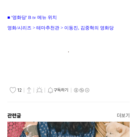
■ '영화당' B tv 메뉴 위치
영화/시리즈 > 테마추천관 > 이동진, 김중혁의 영화당
구독하기
12
관련글
더보기