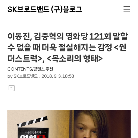
SK브로드밴드 (구)블로그
검
메
색
뉴
상
본
이동진, 김중혁의 영화당 121회 말할
문
세
수 없을 때 더욱 절실해지는 감정 <원
제
컨
목
더스트럭>, <목소리의 형태>
텐
CONTENTS/콘텐츠 추천
츠
by
SK브로드밴드
2018. 9. 3. 18:53
본
댓
문
글
달
기