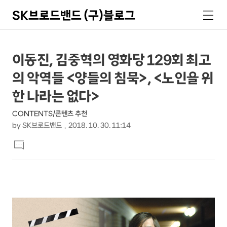
SK브로드밴드 (구)블로그
검
메
색
뉴
상
본
이동진, 김중혁의 영화당 129회 최고
문
세
의 악역들 <양들의 침묵>, <노인을 위
제
컨
목
한 나라는 없다>
텐
CONTENTS/콘텐츠 추천
츠
by
SK브로드밴드
2018. 10. 30. 11:14
본
댓
문
글
달
기