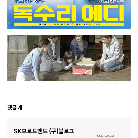
댓
댓글
개
글
영
역
SK브로드밴드 (구)블로그