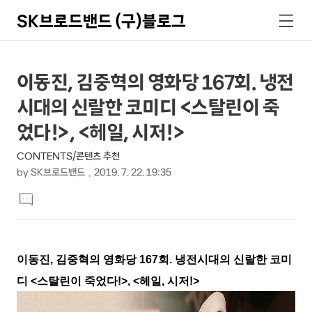
SK브로드밴드 (구)블로그
검
메
색
뉴
상
본
이동진, 김중혁의 영화당 167회. 냉전
문
세
시대의 신랄한 코미디 <스탈린이 죽
제
컨
목
었다!>, <헤일, 시저!>
텐
CONTENTS/콘텐츠 추천
츠
by
SK브로드밴드
2019. 7. 22. 19:35
본
댓
문
글
달
기
이동진, 김중혁의 영화당 167회. 냉전시대의 신랄한 코미
디 <스탈린이 죽었다!>, <헤일, 시저!>