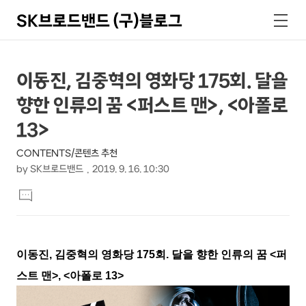
SK브로드밴드 (구)블로그
검
메
색
뉴
상
본
이동진, 김중혁의 영화당 175회. 달을
문
세
향한 인류의 꿈 <퍼스트 맨>, <아폴로
제
컨
목
13>
텐
CONTENTS/콘텐츠 추천
츠
by
SK브로드밴드
2019. 9. 16. 10:30
본
댓
문
글
달
기
이동진, 김중혁의 영화당 175회. 달을 향한 인류의 꿈 <퍼
스트 맨>, <아폴로 13>